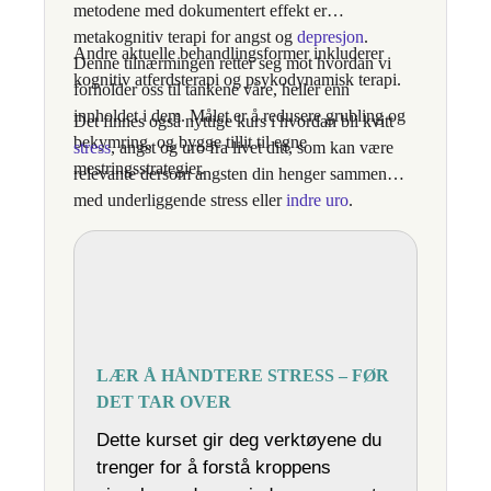
metodene med dokumentert effekt er
metakognitiv terapi for angst og
depresjon
.
Andre aktuelle behandlingsformer inkluderer
Denne tilnærmingen retter seg mot hvordan vi
kognitiv atferdsterapi og psykodynamisk terapi.
forholder oss til tankene våre, heller enn
innholdet i dem. Målet er å redusere grubling og
Det finnes også nyttige kurs i hvordan bli kvitt
bekymring, og bygge tillit til egne
stress
, angst og uro fra livet ditt, som kan være
mestringsstrategier.
relevante dersom angsten din henger sammen
med underliggende stress eller
indre uro
.
LÆR Å HÅNDTERE STRESS – FØR
DET TAR OVER
Dette kurset gir deg verktøyene du
trenger for å forstå kroppens