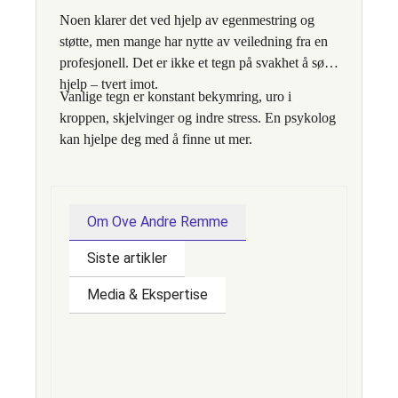
Noen klarer det ved hjelp av egenmestring og
støtte, men mange har nytte av veiledning fra en
profesjonell. Det er ikke et tegn på svakhet å søke
hjelp – tvert imot.
Vanlige tegn er konstant bekymring, uro i
kroppen, skjelvinger og indre stress. En psykolog
kan hjelpe deg med å finne ut mer.
Mange kjenner det i brystet (hjertebank), magen
(ubehag), hodet (trykk, svimmelhet), og
muskulatur (spenninger).
Om Ove Andre Remme
Pusteteknikker, metakognitiv terapi, fysisk
Siste artikler
aktivitet og struktur i hverdagen kan hjelpe.
Media & Ekspertise
Noen klarer det ved hjelp av egenmestring og
støtte, men mange har nytte av veiledning fra en
profesjonell. Det er ikke et tegn på svakhet å søke
hjelp – tvert imot.