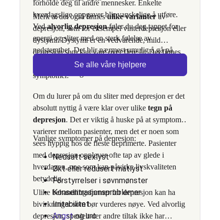
forholde deg til andre mennesker. Enkelte
hverdagslige oppgaver blir vanskelige å utføre.
Merk at det også finnes
ulike varianter
av
Ved
alvorlig depresjon
føler du deg tappet for
depresjon, som for eksempel vinterdepresjon eller
energi og sliter med en sterk følelse av
dystymi. Dystymi er en vedvarende, mild
nedstemthet. Det blir nærmest umulig å gå på
depresjon som kan vare over flere år. Det finnes
jobb og du opplever at depresjonen er et stort
også depresjoner med og uten psykotiske
Se alle våre hjelpere
hinder i hverdagen.
symptomer.
Om du lurer på om du sliter med depresjon er det
absolutt nyttig å være klar over ulike
tegn på
depresjon
. Det er viktig å huske på at symptomer
varierer mellom pasienter, men det er noen som
Vanlige symptomer på depresjon:
sees hyppig hos de fleste deprimerte. Pasienter
med depresjon opplever ofte tap av glede i
Nedsatt sexlyst
hverdagen, noe som kan påvirke livskvaliteten
Økt eller redusert matlyst
betydelig.
Forstyrrelser i søvnmønster
Konsentrasjonsproblemer
Ulike behandlingsformer for depresjon kan ha
Irritabilitet
bivirkninger som bør vurderes nøye. Ved alvorlig
Angst
og uro
depresjon, spesielt der andre tiltak ikke har