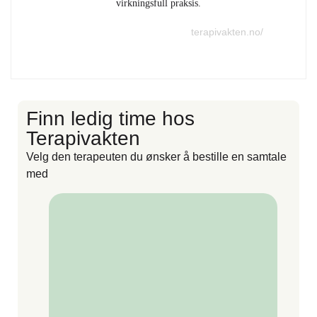
virkningsfull praksis.
terapivakten.no/
Finn ledig time hos
F
Terapivakten
Velg den terapeuten du ønsker å bestille en samtale
V
med
m