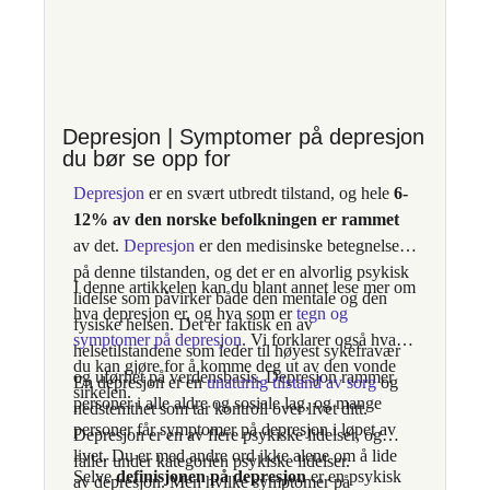
foredrag, nettkurs og sertifiseringer gir
han fagfolk konkrete verktøy for trygg,
menneskelig og virkningsfull praksis.
terapivakten.no/
Depresjon | Symptomer på depresjon
du bør se opp for
Depresjon
er en svært utbredt tilstand, og hele
6-
12% av den norske befolkningen er rammet
av det.
Depresjon
er den medisinske betegnelsen
på denne tilstanden, og det er en alvorlig psykisk
I denne artikkelen kan du blant annet lese mer om
lidelse som påvirker både den mentale og den
hva depresjon er, og hva som er
tegn og
fysiske helsen. Det er faktisk en av
symptomer på depresjon
. Vi forklarer også hva
helsetilstandene som leder til høyest sykefravær
du kan gjøre for å komme deg ut av den vonde
og uførhet på verdensbasis. Depresjon rammer
En depresjon er en
unaturlig tilstand av sorg
og
sirkelen.
personer i alle aldre og sosiale lag, og mange
nedstemthet som tar kontroll over livet ditt.
personer får symptomer på depresjon i løpet av
Depresjon er en av flere psykiske lidelser, og
livet. Du er med andre ord ikke alene om å lide
faller under kategorien psykiske lidelser.
Selve
definisjonen på depresjon
er en psykisk
av depresjon. Men hvilke symptomer på