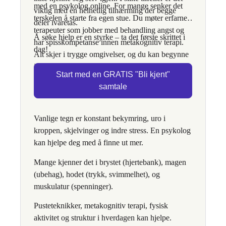
med en psykolog online. For mange senker det
viktig med en helhetlig tilnærming der begge
terskelen å starte fra egen stue. Du møter erfarne
deler ivaretas.
terapeuter som jobber med behandling angst og
Å søke hjelp er en styrke – ta det første skrittet i
har spisskompetanse innen metakognitiv terapi.
dag!
Alt skjer i trygge omgivelser, og du kan begynne
i det tempoet som passer deg.
Start med en GRATIS "Bli kjent"
samtale
Vanlige tegn er konstant bekymring, uro i
kroppen, skjelvinger og indre stress. En psykolog
kan hjelpe deg med å finne ut mer.
Mange kjenner det i brystet (hjertebank), magen
(ubehag), hodet (trykk, svimmelhet), og
muskulatur (spenninger).
Pusteteknikker, metakognitiv terapi, fysisk
aktivitet og struktur i hverdagen kan hjelpe.