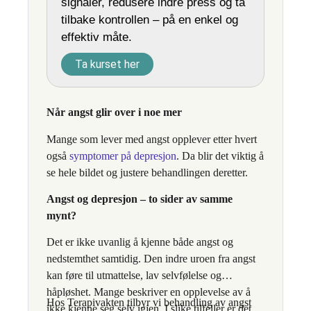
signaler, redusere indre press og ta
tilbake kontrollen – på en enkel og
effektiv måte.
Ta kurset her
Når angst glir over i noe mer
Mange som lever med angst opplever etter hvert
også
symptomer på depresjon
. Da blir det viktig å
se hele bildet og justere behandlingen deretter.
Angst og depresjon – to sider av samme
mynt?
Det er ikke uvanlig å kjenne både angst og
nedstemthet samtidig. Den indre uroen fra angst
kan føre til utmattelse, lav selvfølelse og
håpløshet. Mange beskriver en opplevelse av å
Hos Terapivakten tilbyr vi behandling av angst
ikke kjenne seg selv igjen. I slike tilfeller er det