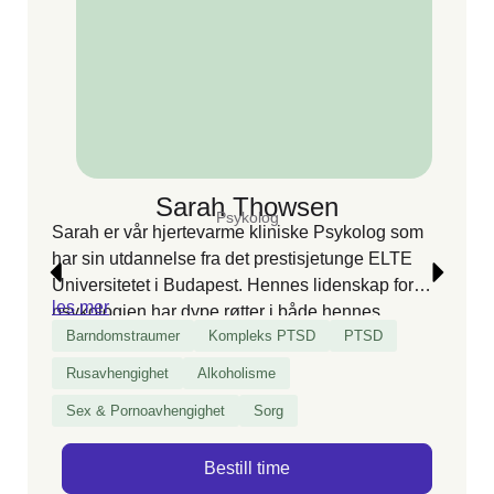
Sarah Thowsen
Psykolog
Sarah er vår hjertevarme kliniske Psykolog som
har sin utdannelse fra det prestisjetunge ELTE
Universitetet i Budapest. Hennes lidenskap for
les mer
psykologien har dype røtter i både hennes
Barndomstraumer
Kompleks PTSD
PTSD
personlige og profesjonelle erfaringer. Oppvokst i
et hjem der psykiske utfordringer var en del av
Rusavhengighet
Alkoholisme
hverdagen, kjenner Sarah på nært hold
Sex & Pornoavhengighet
Sorg
usikkerheten og frykten som kan følge med.
Bestill time