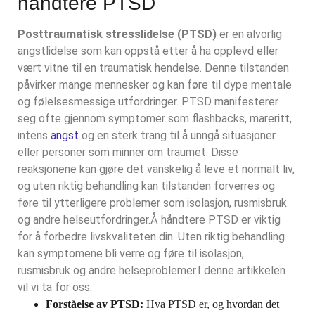
håndtere PTSD
Posttraumatisk stresslidelse (PTSD)
er en alvorlig
angstlidelse som kan oppstå etter å ha opplevd eller
vært vitne til en traumatisk hendelse. Denne tilstanden
påvirker mange mennesker og kan føre til dype mentale
og følelsesmessige utfordringer. PTSD manifesterer
seg ofte gjennom symptomer som flashbacks, mareritt,
intens
angst
og en sterk trang til å unngå situasjoner
eller personer som minner om traumet. Disse
reaksjonene kan gjøre det vanskelig å leve et normalt liv,
og uten riktig behandling kan tilstanden forverres og
føre til ytterligere problemer som isolasjon, rusmisbruk
og andre helseutfordringer.
Å håndtere PTSD er viktig
for å forbedre livskvaliteten din. Uten riktig behandling
kan symptomene bli verre og føre til isolasjon,
rusmisbruk og andre helseproblemer.
I denne artikkelen
vil vi ta for oss:
Forståelse av PTSD:
Hva PTSD er, og hvordan det