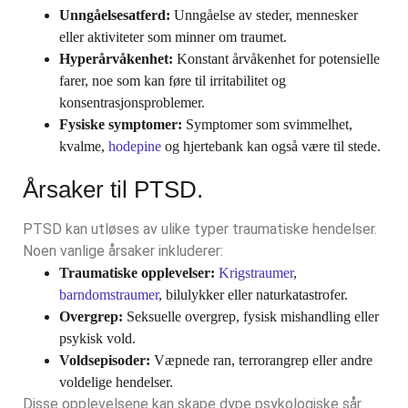
Unngåelsesatferd:
Unngåelse av steder, mennesker
eller aktiviteter som minner om traumet.
Hyperårvåkenhet:
Konstant årvåkenhet for potensielle
farer, noe som kan føre til irritabilitet og
konsentrasjonsproblemer.
Fysiske symptomer:
Symptomer som svimmelhet,
kvalme,
hodepine
og hjertebank kan også være til stede.
Årsaker til PTSD.
PTSD kan utløses av ulike typer traumatiske hendelser.
Noen vanlige årsaker inkluderer:
Traumatiske opplevelser:
Krigstraumer
,
barndomstraumer
, bilulykker eller naturkatastrofer.
Overgrep:
Seksuelle overgrep, fysisk mishandling eller
psykisk vold.
Voldsepisoder:
Væpnede ran, terrorangrep eller andre
voldelige hendelser.
Disse opplevelsene kan skape dype psykologiske sår