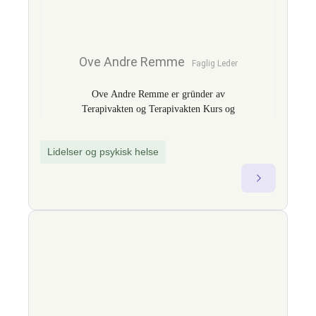
Ove Andre Remme
Faglig Leder
Ove Andre Remme er gründer av
Terapivakten og Terapivakten Kurs og
Kompetanse AS og utvikler av
fagprogrammet TBAT – Traumebevisst
Lidelser og psykisk helse
avhengighetsterapi. Med over 18 års
erfaring som gruppeterapeut og faglig
leder i offentlig og privat sektor, er han
kjent for å bygge bro mellom klinisk
teori og praktisk endringsarbeid. Som
fagekspert omtalt i nasjonale medier som
TV2 og VG, brenner han for å styrke
kompetansen i hjelpeapparatet og til
bedrifter gjennom økt forståelse av
sammenhengen mellom traumer, psykisk
helse og avhengighet. Gjennom