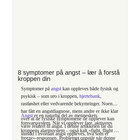
8 symptomer på angst – lær å forstå
kroppen din
Symptomer på
angst
kan oppleves både fysisk og
psykisk – som uro i kroppen,
hjertebank
,
rastløshet eller vedvarende bekymringer.
Noen
har fått en angstdiagnose, mens andre er ikke klar
Angst
er en naturlig del av menneskets
over at de fysiske symptomene de opplever kan
forsvarssystem. Når vi opplever fare, aktiveres
være relatert til angst
. I denne artikkelen får du
kroppens alarmsystem – også kalt «fight, flight or
innsikt i hvordan angst oppleves, hva som er
freeze»-responsen. Problemet oppstår når denne