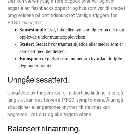
Det kan være nyttig å føre dagbok over når og hvor
angst eller flashbacks oppstår og hva som var til stede i
omgivelsene på det tidspunktet.
Vanlige triggere for
PTSD inkluderer:
Sansestimuli:
Lyd, lukt eller syn som ligner på det man
opplevde under traumeopplevelsen.
Steder:
Stedet hvor traumet skjedde eller steder som er
assosiert med hendelsen.
Emosjoner:
Følelser som minner om hvordan du følte
deg under traumet.
Unngåelsesatferd.
Unngåelse av triggere kan gi midlertidig lindring, men på
lang sikt kan det forverre PTSD-symptomene. Å unngå
situasjoner eller personer knyttet til traumet kan
begrense livet ditt og øke angstnivåene.
Balansert tilnærming.