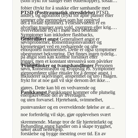
(som frykt for slanger eller edderkopper), sosiale
fobier (frykt for å snakke eller samhandle med
PTSD (Posttraumatisk stresslidelse)
PTSD
andre), og agorafobi (frykt for åpne plasser eller
rammer ofte mennesker som har opplevd
det å forlate hjemmet). Fellesnevneren er en
alvorlige traumer som vold, overgrep eller krig.
overveldende frykt i møte med bestemte
Symptomer kan inkludere flashbacks,
situasjoner.
Generalisert angst
Generalisert angst er
søvnproblemer, konsentrasjonsvansker og
kjennetegnet ved en vedvarende og ofte
emosjonell nummenhet. Dette er også symptomer
ubegrunnet bekymring. Det finnes ingen tydelig
på angst som kan komme forsinket etter
trigger, men et konstant stressnivå som påvirker
hendelsen.
Tvangstanker og tvangshandlinger
Personen
søvn, konsentrasjon og kroppslig ro. Symptomer
gjennomfører ulike ritualer for å dempe angst, i
inkluderer skjelvinger, anspenthet og uro i magen.
frykt for at noe galt vil skje dersom det ikke
gjøres. Dette kan bli en vedvarende og
Panikkangst
Panikkangst kommer ofte plutselig
energikrevende del av hverdagen.
og uten forvarsel. Hjertebank, svimmelhet,
pustevansker og en overveldende følelse av at
noe forferdelig vil skje, gjør opplevelsen svært
skremmende. Mange tror de får hjerteinfarkt og
Behandling angst handler om å skape trygghet,
søker akutt helsehjelp.
forståelse og bygge mestring over tid. En av