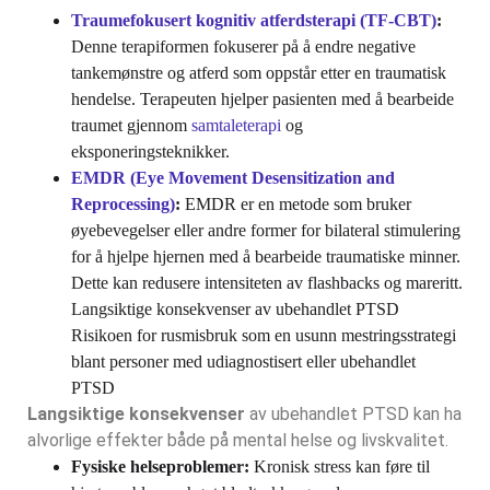
Traumefokusert kognitiv atferdsterapi (TF-CBT)
:
Denne terapiformen fokuserer på å endre negative
tankemønstre og atferd som oppstår etter en traumatisk
hendelse. Terapeuten hjelper pasienten med å bearbeide
traumet gjennom
samtaleterapi
og
eksponeringsteknikker.
EMDR (Eye Movement Desensitization and
Reprocessing)
:
EMDR er en metode som bruker
øyebevegelser eller andre former for bilateral stimulering
for å hjelpe hjernen med å bearbeide traumatiske minner.
Dette kan redusere intensiteten av flashbacks og mareritt.
Langsiktige konsekvenser av ubehandlet PTSD
Risikoen for rusmisbruk som en usunn mestringsstrategi
blant personer med udiagnostisert eller ubehandlet
PTSD
Langsiktige konsekvenser
av ubehandlet PTSD kan ha
alvorlige effekter både på mental helse og livskvalitet.
Fysiske helseproblemer:
Kronisk stress kan føre til