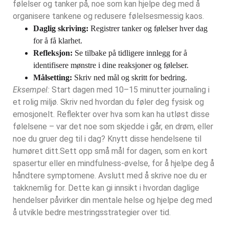
følelser og tanker på, noe som kan hjelpe deg med å
organisere tankene og redusere følelsesmessig kaos.
Daglig skriving:
Registrer tanker og følelser hver dag
for å få klarhet.
Refleksjon:
Se tilbake på tidligere innlegg for å
identifisere mønstre i dine reaksjoner og følelser.
Målsetting:
Skriv ned mål og skritt for bedring.
Eksempel:
Start dagen med 10–15 minutter journaling i
et rolig miljø. Skriv ned hvordan du føler deg fysisk og
emosjonelt. Reflekter over hva som kan ha utløst disse
følelsene – var det noe som skjedde i går, en drøm, eller
noe du gruer deg til i dag? Knytt disse hendelsene til
humøret ditt.
Sett opp små mål for dagen, som en kort
spasertur eller en mindfulness-øvelse, for å hjelpe deg å
håndtere symptomene. Avslutt med å skrive noe du er
takknemlig for. Dette kan gi innsikt i hvordan daglige
hendelser påvirker din mentale helse og hjelpe deg med
å utvikle bedre mestringsstrategier over tid.