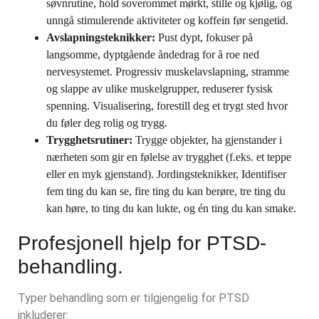
søvnrutine, hold soverommet mørkt, stille og kjølig, og
unngå stimulerende aktiviteter og koffein før sengetid.
Avslapningsteknikker:
Pust dypt, fokuser på
langsomme, dyptgående åndedrag for å roe ned
nervesystemet. Progressiv muskelavslapning, stramme
og slappe av ulike muskelgrupper, reduserer fysisk
spenning. Visualisering, forestill deg et trygt sted hvor
du føler deg rolig og trygg.
Trygghetsrutiner:
Trygge objekter, ha gjenstander i
nærheten som gir en følelse av trygghet (f.eks. et teppe
eller en myk gjenstand). Jordingsteknikker, Identifiser
fem ting du kan se, fire ting du kan berøre, tre ting du
kan høre, to ting du kan lukte, og én ting du kan smake.
Profesjonell hjelp for PTSD-
behandling.
Typer behandling som er tilgjengelig for PTSD
inkluderer: