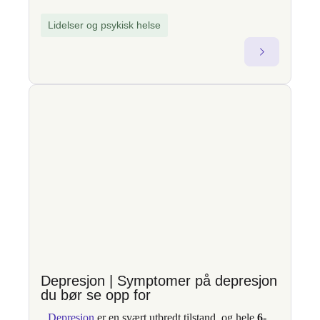
fagprogrammet TBAT – Traumebevisst
Lidelser og psykisk helse
avhengighetsterapi. Med over 18 års
erfaring som gruppeterapeut og faglig
leder i offentlig og privat sektor, er han
kjent for å bygge bro mellom klinisk
teori og praktisk endringsarbeid. Som
fagekspert omtalt i nasjonale medier som
TV2 og VG, brenner han for å styrke
kompetansen i hjelpeapparatet og til
bedrifter gjennom økt forståelse av
sammenhengen mellom traumer, psykisk
helse og avhengighet. Gjennom
foredrag, nettkurs og sertifiseringer gir
han fagfolk konkrete verktøy for trygg,
menneskelig og virkningsfull praksis.
terapivakten.no/
Depresjon | Symptomer på depresjon
du bør se opp for
Depresjon
er en svært utbredt tilstand, og hele
6-