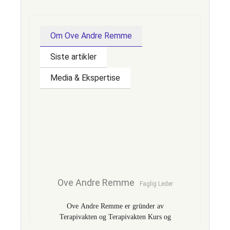
Mange kjenner det i brystet (hjertebank), magen
(ubehag), hodet (trykk, svimmelhet), og
muskulatur (spenninger).
Om Ove Andre Remme
Pusteteknikker, metakognitiv terapi, fysisk
Siste artikler
aktivitet og struktur i hverdagen kan hjelpe.
Media & Ekspertise
Noen klarer det ved hjelp av egenmestring og
støtte, men mange har nytte av veiledning fra en
profesjonell. Det er ikke et tegn på svakhet å søke
hjelp – tvert imot.
Ove Andre Remme
Faglig Leder
Ove Andre Remme er gründer av
Terapivakten og Terapivakten Kurs og
Kompetanse AS og utvikler av