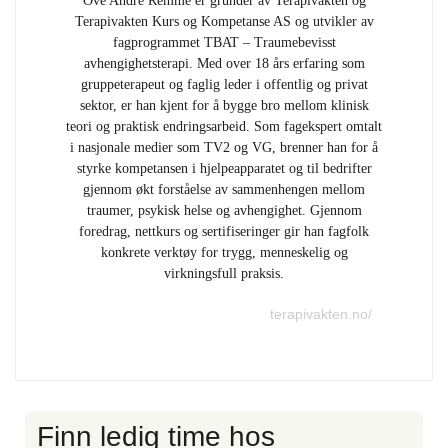
Ove Andre Remme er gründer av Terapivakten og
Terapivakten Kurs og Kompetanse AS og utvikler av
fagprogrammet TBAT – Traumebevisst
avhengighetsterapi. Med over 18 års erfaring som
gruppeterapeut og faglig leder i offentlig og privat
sektor, er han kjent for å bygge bro mellom klinisk
teori og praktisk endringsarbeid. Som fagekspert omtalt
i nasjonale medier som TV2 og VG, brenner han for å
styrke kompetansen i hjelpeapparatet og til bedrifter
gjennom økt forståelse av sammenhengen mellom
traumer, psykisk helse og avhengighet. Gjennom
foredrag, nettkurs og sertifiseringer gir han fagfolk
konkrete verktøy for trygg, menneskelig og
virkningsfull praksis.
terapivakten.no/
Finn ledig time hos
F