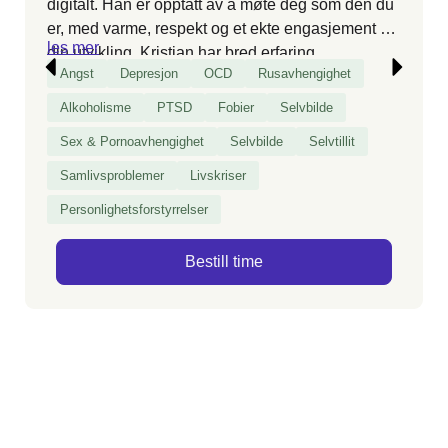
digitalt. Han er opptatt av å møte deg som den du
er, med varme, respekt og et ekte engasjement for
les mer
din utvikling. Kristian har bred erfaring
Angst
Depresjon
OCD
Rusavhengighet
med
avhengighet
, parforhold og psykisk helse, og
skreddersyr samtalene slik at du opplever
Alkoholisme
PTSD
Fobier
Selvbilde
trygghet, mestring og konkrete endringer i
Sex & Pornoavhengighet
Selvbilde
Selvtillit
hverdagen – enten du kommer alene eller som
par.
Samlivsproblemer
Livskriser
Personlighetsforstyrrelser
Bestill time