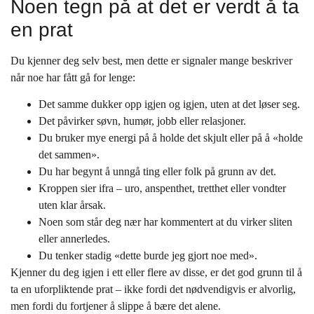
Noen tegn på at det er verdt å ta
en prat
Du kjenner deg selv best, men dette er signaler mange beskriver
når noe har fått gå for lenge:
Det samme dukker opp igjen og igjen, uten at det løser seg.
Det påvirker søvn, humør, jobb eller relasjoner.
Du bruker mye energi på å holde det skjult eller på å «holde
det sammen».
Du har begynt å unngå ting eller folk på grunn av det.
Kroppen sier ifra – uro, anspenthet, tretthet eller vondter
uten klar årsak.
Noen som står deg nær har kommentert at du virker sliten
eller annerledes.
Du tenker stadig «dette burde jeg gjort noe med».
Kjenner du deg igjen i ett eller flere av disse, er det god grunn til å
ta en uforpliktende prat – ikke fordi det nødvendigvis er alvorlig,
men fordi du fortjener å slippe å bære det alene.