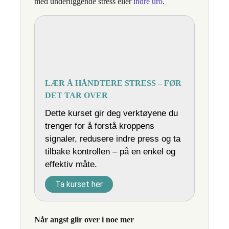
med underliggende stress eller
indre uro
.
LÆR Å HÅNDTERE STRESS – FØR
DET TAR OVER
Dette kurset gir deg verktøyene du
trenger for å forstå kroppens
signaler, redusere indre press og ta
tilbake kontrollen – på en enkel og
effektiv måte.
Ta kurset her
Når angst glir over i noe mer