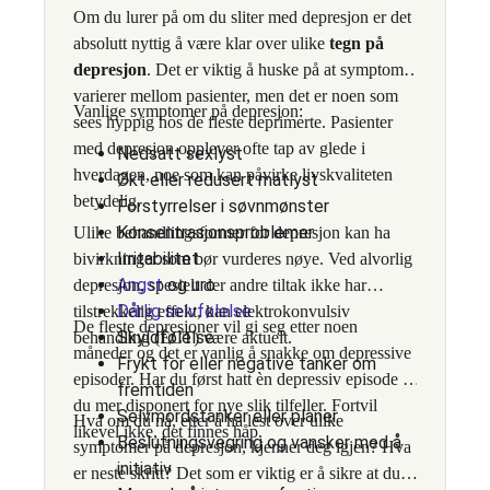
Om du lurer på om du sliter med depresjon er det
absolutt nyttig å være klar over ulike
tegn på
depresjon
. Det er viktig å huske på at symptomer
varierer mellom pasienter, men det er noen som
Vanlige symptomer på depresjon:
sees hyppig hos de fleste deprimerte. Pasienter
med depresjon opplever ofte tap av glede i
Nedsatt sexlyst
hverdagen, noe som kan påvirke livskvaliteten
Økt eller redusert matlyst
betydelig.
Forstyrrelser i søvnmønster
Konsentrasjonsproblemer
Ulike behandlingsformer for depresjon kan ha
Irritabilitet
bivirkninger som bør vurderes nøye. Ved alvorlig
Angst
og uro
depresjon, spesielt der andre tiltak ikke har
Dårlig selvfølelse
tilstrekkelig effekt, kan elektrokonvulsiv
De fleste depresjoner vil gi seg etter noen
Skyldfølelse
behandling (ECT) være aktuelt.
måneder og det er vanlig å snakke om depressive
Frykt for eller negative tanker om
episoder. Har du først hatt èn depressiv episode er
fremtiden
du mer disponert for nye slik tilfeller. Fortvil
Selvmordstanker eller planer
Hva om du nå, etter å ha lest over ulike
likevel ikke, det finnes håp.
Beslutningsvegring og vansker med å
symptomer på depresjon, kjenner deg igjen? Hva
initiativ
er neste skritt? Det som er viktig er å sikre at du