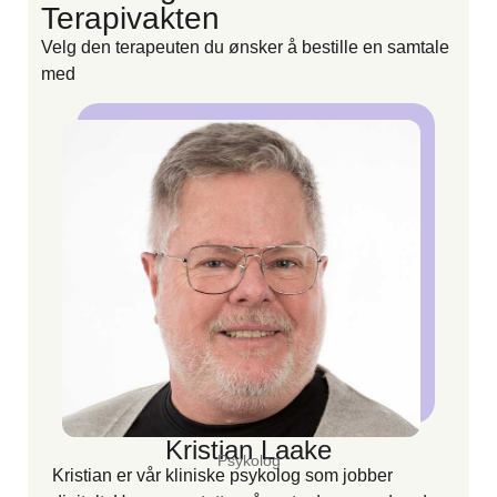
Terapivakten
Velg den terapeuten du ønsker å bestille en samtale
V
med
m
Kristian Laake
Psykolog
Kristian er vår kliniske psykolog som jobber