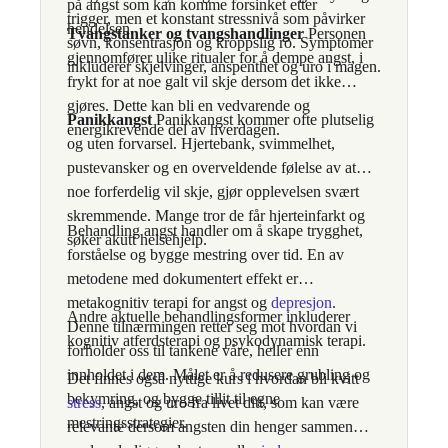
på angst som kan komme forsinket etter
trigger, men et konstant stressnivå som påvirker
hendelsen.
Tvangstanker og tvangshandlinger
Personen
søvn, konsentrasjon og kroppslig ro. Symptomer
gjennomfører ulike ritualer for å dempe angst, i
inkluderer skjelvinger, anspenthet og uro i magen.
frykt for at noe galt vil skje dersom det ikke
gjøres. Dette kan bli en vedvarende og
Panikkangst
Panikkangst kommer ofte plutselig
energikrevende del av hverdagen.
og uten forvarsel. Hjertebank, svimmelhet,
pustevansker og en overveldende følelse av at
noe forferdelig vil skje, gjør opplevelsen svært
skremmende. Mange tror de får hjerteinfarkt og
Behandling angst handler om å skape trygghet,
søker akutt helsehjelp.
forståelse og bygge mestring over tid. En av
metodene med dokumentert effekt er
metakognitiv terapi for angst og
depresjon
.
Andre aktuelle behandlingsformer inkluderer
Denne tilnærmingen retter seg mot hvordan vi
kognitiv atferdsterapi og psykodynamisk terapi.
forholder oss til tankene våre, heller enn
innholdet i dem. Målet er å redusere grubling og
Det finnes også nyttige kurs i hvordan bli kvitt
bekymring, og bygge tillit til egne
stress
, angst og uro fra livet ditt, som kan være
mestringsstrategier.
relevante dersom angsten din henger sammen