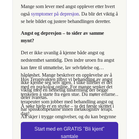
Mange som lever med angst opplever etter hvert
også
symptomer på depresjon
. Da blir det viktig å
se hele bildet og justere behandlingen deretter.
Angst og depresjon – to sider av samme
mynt?
Det er ikke uvanlig å kjenne både angst og
nedstemthet samtidig. Den indre uroen fra angst
kan føre til utmattelse, lav selvfølelse og
håpløshet. Mange beskriver en opplevelse av å
Hos Terapivakten tilbyr vi behandling av angst
ikke kjenne seg selv igjen. I slike tilfeller er det
med en psykolog online. For mange senker det
viktig med en helhetlig tilnærming der begge
terskelen å starte fra egen stue. Du møter erfarne
deler ivaretas.
terapeuter som jobber med behandling angst og
Å søke hjelp er en styrke – ta det første skrittet i
har spisskompetanse innen metakognitiv terapi.
dag!
Alt skjer i trygge omgivelser, og du kan begynne
i det tempoet som passer deg.
Start med en GRATIS "Bli kjent"
samtale