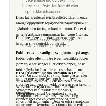
Vedvarende uro og bekymring
Irrasjonell frykt for fremtid eller
spesifikke situasjoner
Følelse av å miste kontroll
Disse kan oppleves svært reelle og skremmende.
Rastløshet og konsentrasjonsvansker
Mange oppsøker lege og tror de har en fysisk
Hjertebank
sykdom, men får ingen konkrete funn. Det er da
Svette, skjelvinger, uro i magen
naturlig å vurdere om angsten kan være årsaken.
Det finnes flere underkategorier av angst, som
Svimmelhet og trykk i hodet
hver har sine særtrekk og uttrykk:
Søvnvansker og utmattelse
Fobi – et av de vanligste symptomene på angst
Fobier deles ofte inn i tre typer: spesifikke fobier
(som frykt for slanger eller edderkopper), sosiale
fobier (frykt for å snakke eller samhandle med
PTSD (Posttraumatisk stresslidelse)
PTSD
andre), og agorafobi (frykt for åpne plasser eller
rammer ofte mennesker som har opplevd
det å forlate hjemmet). Fellesnevneren er en
alvorlige traumer som vold, overgrep eller krig.
overveldende frykt i møte med bestemte
Symptomer kan inkludere flashbacks,
situasjoner.
Generalisert angst
Generalisert angst er
søvnproblemer, konsentrasjonsvansker og
kjennetegnet ved en vedvarende og ofte
emosjonell nummenhet. Dette er også symptomer
ubegrunnet bekymring. Det finnes ingen tydelig