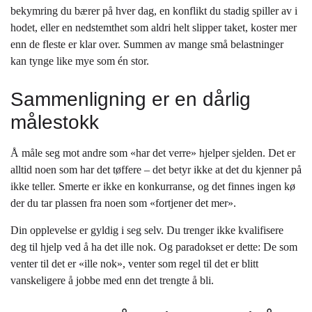
bekymring du bærer på hver dag, en konflikt du stadig spiller av i
hodet, eller en nedstemthet som aldri helt slipper taket, koster mer
enn de fleste er klar over. Summen av mange små belastninger
kan tynge like mye som én stor.
Sammenligning er en dårlig
målestokk
Å måle seg mot andre som «har det verre» hjelper sjelden. Det er
alltid noen som har det tøffere – det betyr ikke at det du kjenner på
ikke teller. Smerte er ikke en konkurranse, og det finnes ingen kø
der du tar plassen fra noen som «fortjener det mer».
Din opplevelse er gyldig i seg selv. Du trenger ikke kvalifisere
deg til hjelp ved å ha det ille nok. Og paradokset er dette: De som
venter til det er «ille nok», venter som regel til det er blitt
vanskeligere å jobbe med enn det trengte å bli.