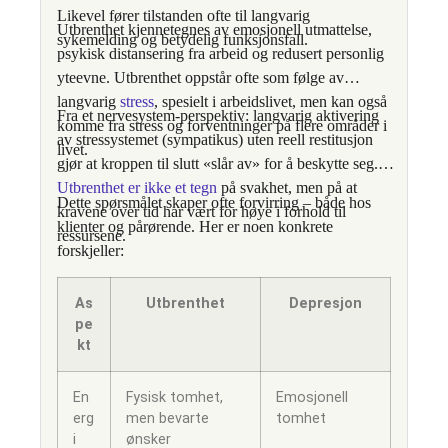
Likevel fører tilstanden ofte til langvarig
Utbrenthet kjennetegnes av emosjonell utmattelse,
sykemelding og betydelig funksjonsfall.
psykisk distansering fra arbeid og redusert personlig
yteevne. Utbrenthet oppstår ofte som følge av
langvarig
stress
, spesielt i arbeidslivet, men kan også
Fra et nervesystem-perspektiv: langvarig aktivering
komme fra stress og forventninger på flere områder i
av stressystemet (sympatikus) uten reell restitusjon
livet.
gjør at kroppen til slutt «slår av» for å beskytte seg.
Utbrenthet er ikke et tegn
på svakhet, men på at
Dette spørsmålet skaper ofte forvirring – både hos
kravene over tid har vært for høye i forhold til
klienter og pårørende. Her er noen konkrete
ressursene.
forskjeller:
As
Utbrenthet
Depresjon
pe
kt
En
Fysisk tomhet,
Emosjonell
erg
men bevarte
tomhet
i
ønsker