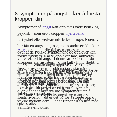
8 symptomer på angst – lær å forstå
kroppen din
Symptomer på
angst
kan oppleves både fysisk og
psykisk – som uro i kroppen,
hjertebank
,
rastløshet eller vedvarende bekymringer.
Noen
har fått en angstdiagnose, mens andre er ikke klar
Angst
er en naturlig del av menneskets
over at de fysiske symptomene de opplever kan
forsvarssystem. Når vi opplever fare, aktiveres
være relatert til angst
. I denne artikkelen får du
kroppens alarmsystem – også kalt «fight, flight or
innsikt i hvordan angst oppleves, hva som er
freeze»-responsen. Problemet oppstår når denne
vanlig, og hvordan du kan få hjelp – enten det er
Alle kjenner på frykt iblant. Den hjelper oss å
reaksjonen blir aktivert uten reell ytre fare, og
gjennom terapi, støtte fra pårørende, eller
overleve. Men når frykten tar over hverdagen –
kroppen konstant lever i beredskap. Da kan
profesjonell behandling.
når du stadig bekymrer deg, unngår situasjoner,
hverdagen bli preget av en gjennomgående
eller kjenner angst fysiske symptomer uten å
følelse av uro og anspenthet.
Det finnes flere typer av angst, og mange vil
forstå hvorfor – da er det tid for å stoppe opp og
veksle mellom dem. Under finner du en liste med
søke støtte.
vanlige symptomer.