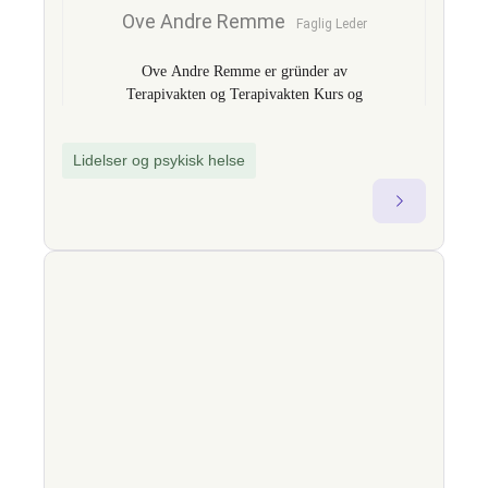
Ove Andre Remme
Faglig Leder
Ove Andre Remme er gründer av
Terapivakten og Terapivakten Kurs og
Kompetanse AS og utvikler av
fagprogrammet TBAT – Traumebevisst
Lidelser og psykisk helse
avhengighetsterapi. Med over 18 års
erfaring som gruppeterapeut og faglig
leder i offentlig og privat sektor, er han
kjent for å bygge bro mellom klinisk
teori og praktisk endringsarbeid. Som
fagekspert omtalt i nasjonale medier som
TV2 og VG, brenner han for å styrke
kompetansen i hjelpeapparatet og til
bedrifter gjennom økt forståelse av
sammenhengen mellom traumer, psykisk
helse og avhengighet. Gjennom
foredrag, nettkurs og sertifiseringer gir
han fagfolk konkrete verktøy for trygg,
menneskelig og virkningsfull praksis.