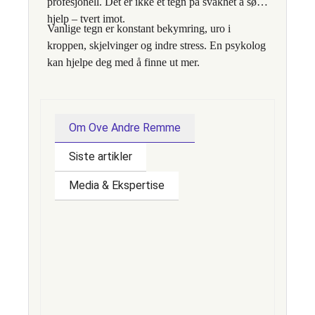
profesjonell. Det er ikke et tegn på svakhet å søke
hjelp – tvert imot.
Vanlige tegn er konstant bekymring, uro i
kroppen, skjelvinger og indre stress. En psykolog
kan hjelpe deg med å finne ut mer.
Mange kjenner det i brystet (hjertebank), magen
(ubehag), hodet (trykk, svimmelhet), og
muskulatur (spenninger).
Om Ove Andre Remme
Pusteteknikker, metakognitiv terapi, fysisk
Siste artikler
aktivitet og struktur i hverdagen kan hjelpe.
Media & Ekspertise
Noen klarer det ved hjelp av egenmestring og
støtte, men mange har nytte av veiledning fra en
profesjonell. Det er ikke et tegn på svakhet å søke
hjelp – tvert imot.