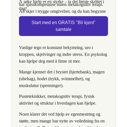
Å søke hjelp er en styrke – ta det første skrittet i
har spisskompetanse innen metakognitiv terapi.
dag!
Alt skjer i trygge omgivelser, og du kan begynne
i det tempoet som passer deg.
Start med en GRATIS "Bli kjent"
samtale
Vanlige tegn er konstant bekymring, uro i
kroppen, skjelvinger og indre stress. En psykolog
kan hjelpe deg med å finne ut mer.
Mange kjenner det i brystet (hjertebank), magen
(ubehag), hodet (trykk, svimmelhet), og
muskulatur (spenninger).
Pusteteknikker, metakognitiv terapi, fysisk
aktivitet og struktur i hverdagen kan hjelpe.
Noen klarer det ved hjelp av egenmestring og
støtte, men mange har nytte av veiledning fra en