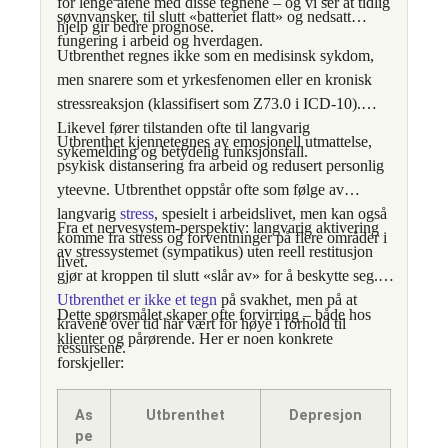
for lenge alene med disse tegnene – og vi ser at tidlig
søvnvansker, til slutt «batteriet flatt» og nedsatt
hjelp gir bedre prognose.
fungering i arbeid og hverdagen.
Utbrenthet regnes ikke som en medisinsk sykdom,
men snarere som et yrkesfenomen eller en kronisk
stressreaksjon (klassifisert som Z73.0 i ICD-10).
Likevel fører tilstanden ofte til langvarig
Utbrenthet kjennetegnes av emosjonell utmattelse,
sykemelding og betydelig funksjonsfall.
psykisk distansering fra arbeid og redusert personlig
yteevne. Utbrenthet oppstår ofte som følge av
langvarig
stress
, spesielt i arbeidslivet, men kan også
Fra et nervesystem-perspektiv: langvarig aktivering
komme fra stress og forventninger på flere områder i
av stressystemet (sympatikus) uten reell restitusjon
livet.
gjør at kroppen til slutt «slår av» for å beskytte seg.
Utbrenthet er ikke et tegn
på svakhet, men på at
Dette spørsmålet skaper ofte forvirring – både hos
kravene over tid har vært for høye i forhold til
klienter og pårørende. Her er noen konkrete
ressursene.
forskjeller:
As
Utbrenthet
Depresjon
pe