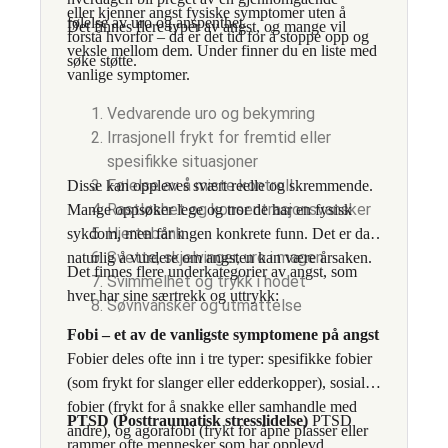
eller kjenner angst fysiske symptomer uten å
følelse av uro og anspenthet.
Det finnes flere typer av angst, og mange vil
forstå hvorfor – da er det tid for å stoppe opp og
veksle mellom dem. Under finner du en liste med
søke støtte.
vanlige symptomer.
Vedvarende uro og bekymring
Irrasjonell frykt for fremtid eller
spesifikke situasjoner
Følelse av å miste kontroll
Disse kan oppleves svært reelle og skremmende.
Rastløshet og konsentrasjonsvansker
Mange oppsøker lege og tror de har en fysisk
Hjertebank
sykdom, men får ingen konkrete funn. Det er da
Svette, skjelvinger, uro i magen
naturlig å vurdere om angsten kan være årsaken.
Det finnes flere underkategorier av angst, som
Svimmelhet og trykk i hodet
hver har sine særtrekk og uttrykk:
Søvnvansker og utmattelse
Fobi – et av de vanligste symptomene på angst
Fobier deles ofte inn i tre typer: spesifikke fobier
(som frykt for slanger eller edderkopper), sosiale
fobier (frykt for å snakke eller samhandle med
PTSD (Posttraumatisk stresslidelse)
PTSD
andre), og agorafobi (frykt for åpne plasser eller
rammer ofte mennesker som har opplevd