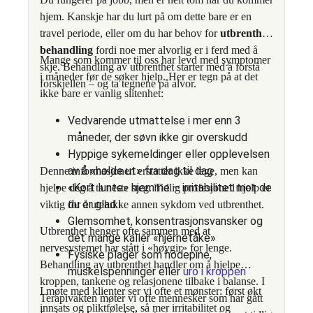
lærer du konkrete strategier for å gjenvinne
hjem. Kanskje har du lurt på om dette bare er en
kontrollen over hverdagen.
travel periode, eller om du har behov for
utbrenthet
behandling
fordi noe mer alvorlig er i ferd med å
Du bør oppsøke profesjonell hjelp hvis du har
Mange som kommer til oss har levd med symptomer
skje. Behandling av utbrenthet starter med å forstå
symptomer på depresjon som varer i mer enn to
i måneder før de søker hjelp. Her er tegn på at det
forskjellen – og ta tegnene på alvor.
uker, eller dersom du opplever at depresjonen
ikke bare er vanlig slitenhet:
hindrer deg i å fungere normalt i hverdagen.
Tidlig behandling av depresjon kan forhindre at
Vedvarende utmattelse i mer enn 3
tilstanden blir mer alvorlig. Hos Terapivakten kan
måneder, der søvn ikke gir overskudd
du få rask time hos erfarne terapeuter som hjelper
Hyppige sykemeldinger eller opplevelsen
deg med å bearbeide årsakene til depresjonen og
av å «holde ut» fra dag til dag
Denne informasjonen erstatter ikke lege, men kan
finne veien tilbake til bedre psykisk helse.
«Kort lunte» hjemme – irritabilitet mot de
hjelpe deg å ta neste steg. Tidlig profesjonell hjelp er
du er glad i
viktig for å utelukke annen sykdom ved utbrenthet.
Glemsomhet, konsentrasjonsvansker og
Utbrenthet henger ofte sammen med at
det mange kaller «hjernetåke»
nervesystemet har stått i «høygir» for lenge.
Fysiske plager som hodepine,
Behandling av utbrenthet handler om å hjelpe
muskelspenninger eller
uro i kroppen
kroppen, tankene og relasjonene tilbake i balanse. I
I møte med klienter ser vi ofte et mønster: først økt
Terapivakten møter vi ofte mennesker som har gått
innsats og pliktfølelse, så mer irritabilitet og