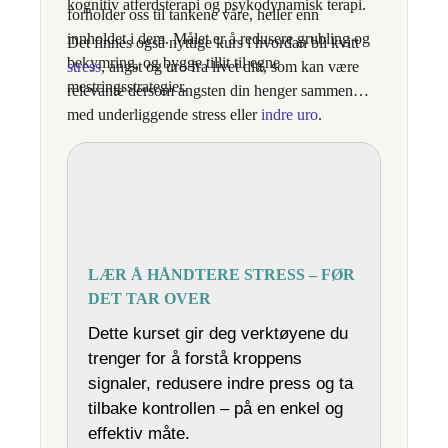
kognitiv atferdsterapi og psykodynamisk terapi.
forholder oss til tankene våre, heller enn
innholdet i dem. Målet er å redusere grubling og
Det finnes også nyttige kurs i hvordan bli kvitt
bekymring, og bygge tillit til egne
stress
, angst og uro fra livet ditt, som kan være
mestringsstrategier.
relevante dersom angsten din henger sammen
med underliggende stress eller
indre uro
.
LÆR Å HÅNDTERE STRESS – FØR
DET TAR OVER
Dette kurset gir deg verktøyene du
trenger for å forstå kroppens
signaler, redusere indre press og ta
tilbake kontrollen – på en enkel og
effektiv måte.