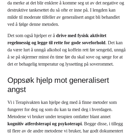
da merke at det blir enklere å komme seg ut av det negative og
destruktive tankesettet du så ofte er inne på. I lengden kan
milde til moderate tilfeller av generalisert angst bli behandlet
ved å følge denne metoden.
Det som også hjelper er å
drive med fysisk aktivitet
regelmessig og legge til rette for gode soveforhold
. Det kan
da være lurt å unngå alkohol og koffein rett før sengetid, unngå
å se på skjermer minst én time før du skal sove og sørge for at
det er behagelig temperatur og lyssetting på soverommet.
Oppsøk hjelp mot generalisert
angst
Vi i Terapivakten kan hjelpe deg med å finne metoder som
fungerer for deg og som du kan ta med deg i hverdagen.
Metodene vi bruker under terapien omfatter blant annet
kognitiv atferdsterapi og psykoterapi
. Begge disse, i tillegg
til flere av de andre metodene vi bruker, har godt dokumentert