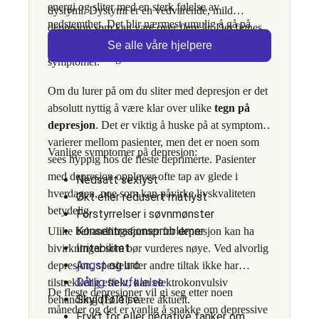
energi og sliter med en sterk følelse av
dystymi. Dystymi er en vedvarende, mild
nedstemthet. Det blir nærmest umulig å gå på
depresjon som kan vare over flere år. Det finnes
jobb og du opplever at depresjonen er et stort
også depresjoner med og uten psykotiske
Se alle våre hjelpere
hinder i hverdagen.
symptomer.
Om du lurer på om du sliter med depresjon er det
absolutt nyttig å være klar over ulike
tegn på
depresjon
. Det er viktig å huske på at symptomer
varierer mellom pasienter, men det er noen som
Vanlige symptomer på depresjon:
sees hyppig hos de fleste deprimerte. Pasienter
med depresjon opplever ofte tap av glede i
Nedsatt sexlyst
hverdagen, noe som kan påvirke livskvaliteten
Økt eller redusert matlyst
betydelig.
Forstyrrelser i søvnmønster
Konsentrasjonsproblemer
Ulike behandlingsformer for depresjon kan ha
Irritabilitet
bivirkninger som bør vurderes nøye. Ved alvorlig
Angst
og uro
depresjon, spesielt der andre tiltak ikke har
Dårlig selvfølelse
tilstrekkelig effekt, kan elektrokonvulsiv
De fleste depresjoner vil gi seg etter noen
Skyldfølelse
behandling (ECT) være aktuelt.
måneder og det er vanlig å snakke om depressive
Frykt for eller negative tanker om