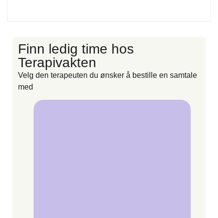
Finn ledig time hos
F
Terapivakten
Velg den terapeuten du ønsker å bestille en samtale
V
med
m