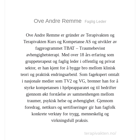
Ove Andre Remme
Faglig Leder
Ove Andre Remme er gründer av Terapivakten og
Terapivakten Kurs og Kompetanse AS og utvikler av
fagprogrammet TBAT – Traumebevisst
avhengighetsterapi. Med over 18 års erfaring som
gruppeterapeut og faglig leder i offentlig og privat
sektor, er han kjent for å bygge bro mellom klinisk
teori og praktisk endringsarbeid. Som fagekspert omtalt
i nasjonale medier som TV2 og VG, brenner han for å
styrke kompetansen i hjelpeapparatet og til bedrifter
gjennom økt forståelse av sammenhengen mellom
traumer, psykisk helse og avhengighet. Gjennom
foredrag, nettkurs og sertifiseringer gir han fagfolk
konkrete verktøy for trygg, menneskelig og
virkningsfull praksis.
terapivakten.no/