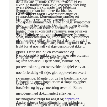
det å forlate hjemmet). Fellesnevneren er en
alvorlige traumer som vold, overgrep eller krig.
overveldende frykt i møte med bestemte
Symptomer kan inkludere flashbacks,
situasjoner.
Generalisert angst
Generalisert angst er
søvnproblemer, konsentrasjonsvansker og
kjennetegnet ved en vedvarende og ofte
emosjonell nummenhet. Dette er også symptomer
ubegrunnet bekymring. Det finnes ingen tydelig
på angst som kan komme forsinket etter
trigger, men et konstant stressnivå som påvirker
hendelsen.
Tvangstanker og tvangshandlinger
Personen
søvn, konsentrasjon og kroppslig ro. Symptomer
gjennomfører ulike ritualer for å dempe angst, i
inkluderer skjelvinger, anspenthet og uro i magen.
frykt for at noe galt vil skje dersom det ikke
gjøres. Dette kan bli en vedvarende og
Panikkangst
Panikkangst kommer ofte plutselig
energikrevende del av hverdagen.
og uten forvarsel. Hjertebank, svimmelhet,
pustevansker og en overveldende følelse av at
noe forferdelig vil skje, gjør opplevelsen svært
skremmende. Mange tror de får hjerteinfarkt og
Behandling angst handler om å skape trygghet,
søker akutt helsehjelp.
forståelse og bygge mestring over tid. En av
metodene med dokumentert effekt er
metakognitiv terapi for angst og
depresjon
.
Andre aktuelle behandlingsformer inkluderer
Denne tilnærmingen retter seg mot hvordan vi