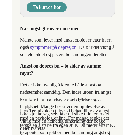
Ta kurset her
Når angst glir over i noe mer
Mange som lever med angst opplever etter hvert
også
symptomer på depresjon
. Da blir det viktig å
se hele bildet og justere behandlingen deretter.
Angst og depresjon – to sider av samme
mynt?
Det er ikke uvanlig å kjenne både angst og
nedstemthet samtidig. Den indre uroen fra angst
kan føre til utmattelse, lav selvfølelse og
håpløshet. Mange beskriver en opplevelse av å
Hos Terapivakten tilbyr vi behandling av angst
ikke kjenne seg selv igjen. I slike tilfeller er det
med en psykolog online. For mange senker det
viktig med en helhetlig tilnærming der begge
terskelen å starte fra egen stue. Du møter erfarne
deler ivaretas.
terapeuter som jobber med behandling angst og