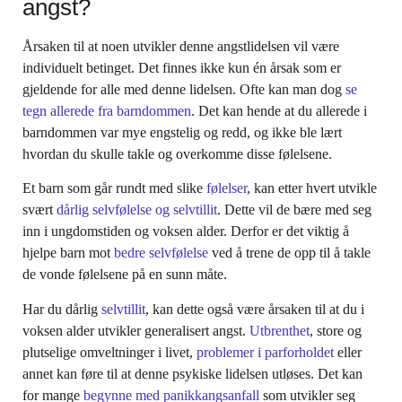
angst?
Årsaken til at noen utvikler denne angstlidelsen vil være
individuelt betinget. Det finnes ikke kun én årsak som er
gjeldende for alle med denne lidelsen. Ofte kan man dog
se
tegn allerede fra barndommen
. Det kan hende at du allerede i
barndommen var mye engstelig og redd, og ikke ble lært
hvordan du skulle takle og overkomme disse følelsene.
Et barn som går rundt med slike
følelser
, kan etter hvert utvikle
svært
dårlig selvfølelse og selvtillit
. Dette vil de bære med seg
inn i ungdomstiden og voksen alder. Derfor er det viktig å
hjelpe barn mot
bedre selvfølelse
ved å trene de opp til å takle
de vonde følelsene på en sunn måte.
Har du dårlig
selvtillit
, kan dette også være årsaken til at du i
voksen alder utvikler generalisert angst.
Utbrenthet
, store og
plutselige omveltninger i livet,
problemer i parforholdet
eller
annet kan føre til at denne psykiske lidelsen utløses. Det kan
for mange
begynne med panikkangsanfall
som utvikler seg