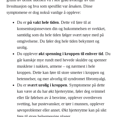
livssituasjon og hva som spesifikt var årsaken. Disse
symptomene er dog nokså vanlige å oppleve:
Du er
på vakt hele tiden
. Dette vil føre til at
konsentrasjonsevnen din og hukommelsen er svekket,
samtidig som du hele tiden følger svært nøye med på
omgivelsene. Du føler deg hele tiden bekymret og
urolig.
Du opplever
økt spenning i kroppen til enhver tid
. Du
går kanskje mye rundt med hevede skuldre og spenner
musklene i nakken, armene – og nærmest i hele
kroppen. Dette kan føre til store smerter i kroppen og
betennelser, og mer alvorlig til syndromet fibromyalgi.
Du er
svært urolig i kroppen
. Symptomene på dette
kan være at du har økt hjerterytme, føler deg svimmel
eller får følelsen av å besvime, opplever overdreven
svetting, har pustevansker, er tørr i munnen, opplever
søvnproblemer eller annet. Økt hjerterytme kan på sikt
føre til store helsemessige plager.