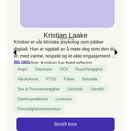
Kristian Laake
Psykolog
Kristian er vår kliniske psykolog som jobber
digitalt. Han er opptatt av å møte deg som den du
er, med varme, respekt og et ekte engasjement for
les mer
din utvikling. Kristian har bred erfaring
Angst
Depresjon
OCD
Rusavhengighet
med
avhengighet
, parforhold og psykisk helse, og
skreddersyr samtalene slik at du opplever
Alkoholisme
PTSD
Fobier
Selvbilde
trygghet, mestring og konkrete endringer i
Sex & Pornoavhengighet
Selvbilde
Selvtillit
hverdagen – enten du kommer alene eller som
par.
Samlivsproblemer
Livskriser
Personlighetsforstyrrelser
Bestill time