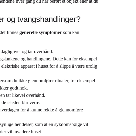
hendene hver gang du har berørt et objekt eller at du
r og tvangshandlinger?
 det finnes
generelle symptomer
som kan
 dagliglivet og tar overhånd.
vangstankene og handlingene. Dette kan for eksempel
elektriske apparat i huset for å slippe å være urolig
dersom du ikke gjennomfører ritualer, for eksempel
ekker godt nok.
ten tar likevel overhånd.
e isteden blir verre.
i hverdagen for å kunne rekke å gjennomføre
synlige hendelser, som at en sykdomsbølge vil
ier vil invadere huset.