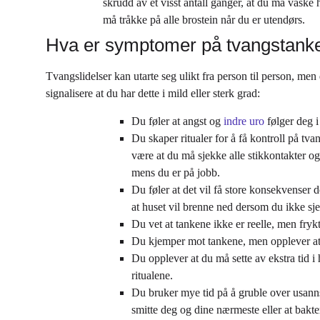
skrudd av et visst antall ganger, at du må vaske 
må tråkke på alle brostein når du er utendørs.
Hva er symptomer på tvangstanke
Tvangslidelser kan utarte seg ulikt fra person til person, men
signalisere at du har dette i mild eller sterk grad:
Du føler at angst og
indre uro
følger deg i
Du skaper ritualer for å få kontroll på t
være at du må sjekke alle stikkontakter og 
mens du er på jobb.
Du føler at det vil få store konsekvenser 
at huset vil brenne ned dersom du ikke sj
Du vet at tankene ikke er reelle, men fryk
Du kjemper mot tankene, men opplever at d
Du opplever at du må sette av ekstra tid 
ritualene.
Du bruker mye tid på å gruble over usann
smitte deg og dine nærmeste eller at bakter