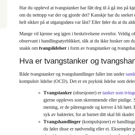
trenger hjelp selv eller er pårørende.
selvb
Har du opplevd at tvangstanker har fått deg til å gå inn på kjø
om du nettopp var der og gjorde det? Kanskje har du sneket 
helt sikker på at utgangsdøra var låst? Eller føler du at du ald
Mange vil kjenne seg igjen i beskrivelsene ovenfor. Veldig oft
observant i handlingsøyeblikket, slik at du ikke husker om du 
snakk om
tvangslidelser
i form av tvangstanker og tvangsha
Hva er tvangstanker og tvangshan
Både tvangstanker og tvangshandlinger faller inn under
saml
kompulsiv lidelse (OCD). Det er en psykisk lidelse som deles
Tvangstanker
(obsesjoner) er
tanker som tving
gjerne oppleves som skremmende eller pinlige. S
mening, er de påtrengende og krever å bli hørt. 
syk av bakterier, for at barnet ditt skal bli skadet 
Tvangshandlinger
(kompulsjoner) er handlinger
du føler disse er nødvendig eller ei. Eksempler