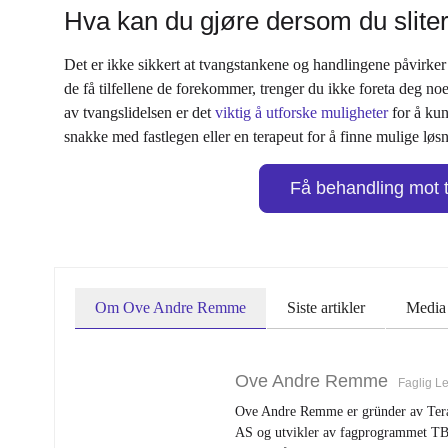
Hva kan du gjøre dersom du slite
Det er ikke sikkert at tvangstankene og handlingene påvirke
de få tilfellene de forekommer, trenger du ikke foreta deg no
av tvangslidelsen er det
viktig å utforske muligheter
for å kun
snakke med fastlegen eller en terapeut for å finne mulige løsn
Få behandling mot 
Om Ove Andre Remme
Siste artikler
Media 
Ove Andre Remme
Faglig L
Ove Andre Remme er gründer av Tera
AS og utvikler av fagprogrammet TB