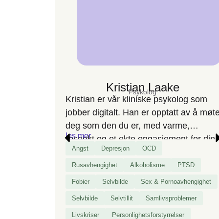
Kristian Laake
Psykolog
Kristian er vår kliniske psykolog som
jobber digitalt. Han er opptatt av å møt
deg som den du er, med varme,
les mer
respekt og et ekte engasjement for din
Angst
Depresjon
OCD
utvikling. Kristian har bred erfaring
med
avhengighet
, parforhold og
Rusavhengighet
Alkoholisme
PTSD
psykisk helse, og skreddersyr
Fobier
Selvbilde
Sex & Pornoavhengighet
samtalene slik at du opplever trygghet,
Selvbilde
Selvtillit
Samlivsproblemer
mestring og konkrete endringer i
Livskriser
Personlighetsforstyrrelser
hverdagen – enten du kommer alene