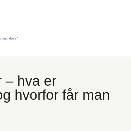
år man disse?
 – hva er
og hvorfor får man