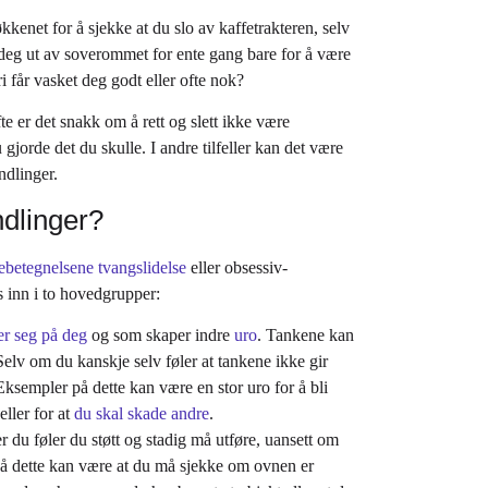
ilde.
med.
kkenet for å sjekke at du slo av kaffetrakteren, selv
deg ut av soverommet for ente gang bare for å være
ri får vasket deg godt eller ofte nok?
e er det snakk om å rett og slett ikke være
gjorde det du skulle. I andre tilfeller kan det være
ndlinger.
dlinger?
ebetegnelsene tvangslidelse
eller obsessiv-
 inn i to hovedgrupper:
er seg på deg
og som skaper indre
uro
. Tankene kan
elv om du kanskje selv føler at tankene ikke gir
Eksempler på dette kan være en stor uro for å bli
eller for at
du skal skade andre
.
 du føler du støtt og stadig må utføre, uansett om
 på dette kan være at du må sjekke om ovnen er