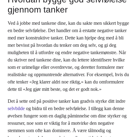
gjennom tanker
Ved å jobbe med tankene dine, kan du sakte men sikkert bygge
en bedre selvfølelse. Det handler om å erstatte negative tanker
med mer konstruktive tanker. Dette kan hjelpe deg med å bli
mer bevisst på hvordan du tenker om deg selv, og gi deg
muligheten til å utfordre og endre negative tankemønstre. Når
du skriver ned tankene dine, kan du lettere identifisere hvilke
som er urimelige eller overdrevne, og deretter formulere mer
realistiske og oppmuntrende alternativer. For eksempel, hvis du
ofte tenker «Jeg klarer aldri noe riktig,» kan du omformulere
dette til «Jeg gjør mitt beste, og det er godt nok.»
Det å sette ord på positive tanker kan gradvis styrke ditt indre
selvbilde
og bidra til en bedre selvfølelse. I tillegg kan denne
øvelsen fungere som en daglig påminnelse om dine styrker og
ressurser, noe som er viktig for å motvirke den negative
stemmen som ofte kan dominere. Å være tålmodig og