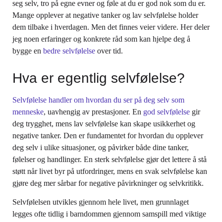
seg selv, tro på egne evner og føle at du er god nok som du er.
Mange opplever at negative tanker og lav selvfølelse holder
dem tilbake i hverdagen. Men det finnes veier videre. Her deler
jeg noen erfaringer og konkrete råd som kan hjelpe deg å
bygge en
bedre selvfølelse
over tid.
Hva er egentlig selvfølelse?
Selvfølelse handler om hvordan du ser på deg selv som
menneske
, uavhengig av prestasjoner. En
god selvfølelse
gir
deg trygghet, mens lav selvfølelse kan skape usikkerhet og
negative tanker. Den er fundamentet for hvordan du opplever
deg selv i ulike situasjoner, og påvirker både dine tanker,
følelser og handlinger. En sterk selvfølelse gjør det lettere å stå
støtt når livet byr på utfordringer, mens en svak selvfølelse kan
gjøre deg mer sårbar for negative påvirkninger og selvkritikk.
Selvfølelsen utvikles gjennom hele livet, men grunnlaget
legges ofte tidlig i barndommen gjennom samspill med viktige