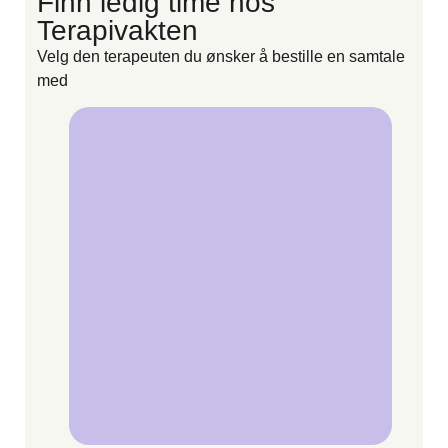
Finn ledig time hos
F
Terapivakten
Velg den terapeuten du ønsker å bestille en samtale
V
med
m