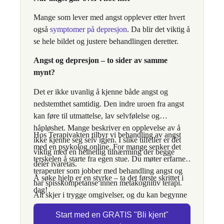
Mange som lever med angst opplever etter hvert
også
symptomer på depresjon
. Da blir det viktig å
se hele bildet og justere behandlingen deretter.
Angst og depresjon – to sider av samme
mynt?
Det er ikke uvanlig å kjenne både angst og
nedstemthet samtidig. Den indre uroen fra angst
kan føre til utmattelse, lav selvfølelse og
håpløshet. Mange beskriver en opplevelse av å
Hos Terapivakten tilbyr vi behandling av angst
ikke kjenne seg selv igjen. I slike tilfeller er det
med en psykolog online. For mange senker det
viktig med en helhetlig tilnærming der begge
terskelen å starte fra egen stue. Du møter erfarne
deler ivaretas.
terapeuter som jobber med behandling angst og
Å søke hjelp er en styrke – ta det første skrittet i
har spisskompetanse innen metakognitiv terapi.
dag!
Alt skjer i trygge omgivelser, og du kan begynne
i det tempoet som passer deg.
Start med en GRATIS "Bli kjent"