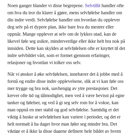
Noen ganger blander vi disse begrepene.
Selvtillit
handler ofte
om hva du tror du klarer å gjøre, mens selvfølelse handler om
din indre verdi. Selvfølelse handler om hvordan du opplever
deg selv på et dypere plan, ikke bare hva du mestrer eller
oppnår. Mange opplever at selv om de lykkes utad, kan de
likevel føle seg usikre, mindreverdige eller ikke helt bra nok på
innsiden. Dette kan skyldes at selvfølelsen ofte er knyttet til det
indre selvbildet vårt, som er formet gjennom erfaringer,
relasjoner og hvordan vi tolker oss selv.
Når vi ønsker å øke selvfølelsen, innebærer det å jobbe med å
forstå og endre disse indre opplevelsene, slik at vi kan føle oss
mer trygge og bra nok, uavhengig av ytre prestasjoner. Det
krever ofte tid og tålmodighet, men ved å være bevisst på egne
tanker og følelser, og ved å gi seg selv rom for å vokse, kan
man oppnå en mer stabil og god selvfølelse. Samtidig er det
viktig å huske at selvfølelsen kan variere i perioder, og det er
helt normalt å ha dager hvor man føler seg mindre bra. Det
viktige er å ikke la disse dagene definere hele bildet av hvem