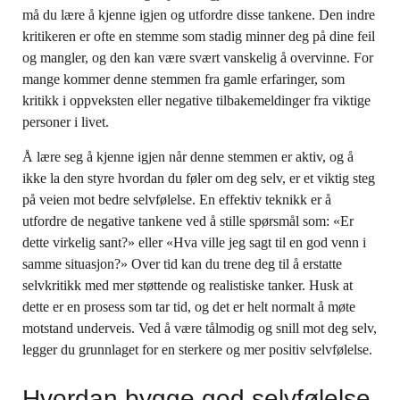
må du lære å kjenne igjen og utfordre disse tankene. Den indre
kritikeren er ofte en stemme som stadig minner deg på dine feil
og mangler, og den kan være svært vanskelig å overvinne. For
mange kommer denne stemmen fra gamle erfaringer, som
kritikk i oppveksten eller negative tilbakemeldinger fra viktige
personer i livet.
Å lære seg å kjenne igjen når denne stemmen er aktiv, og å
ikke la den styre hvordan du føler om deg selv, er et viktig steg
på veien mot bedre selvfølelse. En effektiv teknikk er å
utfordre de negative tankene ved å stille spørsmål som: «Er
dette virkelig sant?» eller «Hva ville jeg sagt til en god venn i
samme situasjon?» Over tid kan du trene deg til å erstatte
selvkritikk med mer støttende og realistiske tanker. Husk at
dette er en prosess som tar tid, og det er helt normalt å møte
motstand underveis. Ved å være tålmodig og snill mot deg selv,
legger du grunnlaget for en sterkere og mer positiv selvfølelse.
Hvordan bygge god selvfølelse