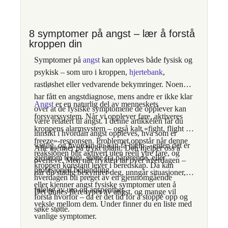
8 symptomer på angst – lær å forstå
kroppen din
Symptomer på
angst
kan oppleves både fysisk og
psykisk – som uro i kroppen,
hjertebank
,
rastløshet eller vedvarende bekymringer.
Noen
har fått en angstdiagnose, mens andre er ikke klar
Angst
er en naturlig del av menneskets
over at de fysiske symptomene de opplever kan
forsvarssystem. Når vi opplever fare, aktiveres
være relatert til angst
. I denne artikkelen får du
kroppens alarmsystem – også kalt «fight, flight or
innsikt i hvordan angst oppleves, hva som er
freeze»-responsen. Problemet oppstår når denne
vanlig, og hvordan du kan få hjelp – enten det er
Alle kjenner på frykt iblant. Den hjelper oss å
reaksjonen blir aktivert uten reell ytre fare, og
gjennom terapi, støtte fra pårørende, eller
overleve. Men når frykten tar over hverdagen –
kroppen konstant lever i beredskap. Da kan
profesjonell behandling.
når du stadig bekymrer deg, unngår situasjoner,
hverdagen bli preget av en gjennomgående
eller kjenner angst fysiske symptomer uten å
følelse av uro og anspenthet.
Det finnes flere typer av angst, og mange vil
forstå hvorfor – da er det tid for å stoppe opp og
veksle mellom dem. Under finner du en liste med
søke støtte.
vanlige symptomer.