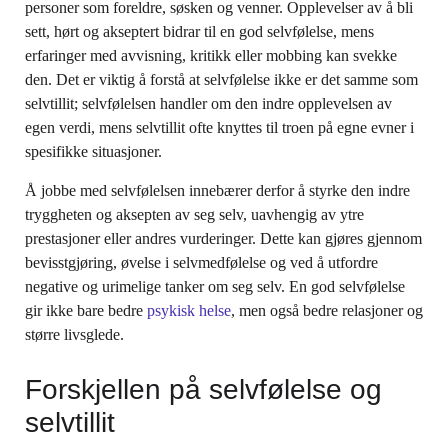
personer som foreldre, søsken og venner. Opplevelser av å bli
sett, hørt og akseptert bidrar til en god selvfølelse, mens
erfaringer med avvisning, kritikk eller mobbing kan svekke
den. Det er viktig å forstå at selvfølelse ikke er det samme som
selvtillit; selvfølelsen handler om den indre opplevelsen av
egen verdi, mens selvtillit ofte knyttes til troen på egne evner i
spesifikke situasjoner.
Å jobbe med selvfølelsen innebærer derfor å styrke den indre
tryggheten og aksepten av seg selv, uavhengig av ytre
prestasjoner eller andres vurderinger. Dette kan gjøres gjennom
bevisstgjøring, øvelse i selvmedfølelse og ved å utfordre
negative og urimelige tanker om seg selv. En god selvfølelse
gir ikke bare bedre
psykisk helse
, men også bedre relasjoner og
større livsglede.
Forskjellen på selvfølelse og
selvtillit