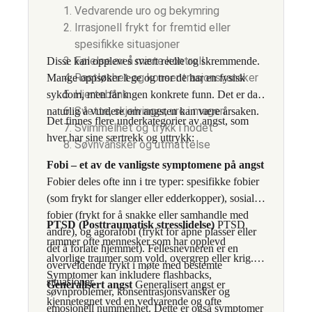
Vedvarende uro og bekymring
Irrasjonell frykt for fremtid eller
spesifikke situasjoner
Følelse av å miste kontroll
Disse kan oppleves svært reelle og skremmende.
Rastløshet og konsentrasjonsvansker
Mange oppsøker lege og tror de har en fysisk
Hjertebank
sykdom, men får ingen konkrete funn. Det er da
Svette, skjelvinger, uro i magen
naturlig å vurdere om angsten kan være årsaken.
Det finnes flere underkategorier av angst, som
Svimmelhet og trykk i hodet
hver har sine særtrekk og uttrykk:
Søvnvansker og utmattelse
Fobi – et av de vanligste symptomene på angst
Fobier deles ofte inn i tre typer: spesifikke fobier
(som frykt for slanger eller edderkopper), sosiale
fobier (frykt for å snakke eller samhandle med
PTSD (Posttraumatisk stresslidelse)
PTSD
andre), og agorafobi (frykt for åpne plasser eller
rammer ofte mennesker som har opplevd
det å forlate hjemmet). Fellesnevneren er en
alvorlige traumer som vold, overgrep eller krig.
overveldende frykt i møte med bestemte
Symptomer kan inkludere flashbacks,
situasjoner.
Generalisert angst
Generalisert angst er
søvnproblemer, konsentrasjonsvansker og
kjennetegnet ved en vedvarende og ofte
emosjonell nummenhet. Dette er også symptomer