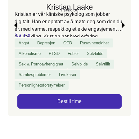
Kristian Laake
Psykolog
Kristian er vår kliniske psykolog som jobber
digitalt. Han er opptatt av å møte deg som den du
er, med varme, respekt og et ekte engasjement for
les mer
din utvikling. Kristian har bred erfaring
Angst
Depresjon
OCD
Rusavhengighet
med
avhengighet
, parforhold og psykisk helse, og
skreddersyr samtalene slik at du opplever
Alkoholisme
PTSD
Fobier
Selvbilde
trygghet, mestring og konkrete endringer i
Sex & Pornoavhengighet
Selvbilde
Selvtillit
hverdagen – enten du kommer alene eller som
par.
Samlivsproblemer
Livskriser
Personlighetsforstyrrelser
Bestill time