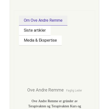
Mange kjenner det i brystet (hjertebank), magen
(ubehag), hodet (trykk, svimmelhet), og
muskulatur (spenninger).
Om Ove Andre Remme
Pusteteknikker, metakognitiv terapi, fysisk
Siste artikler
aktivitet og struktur i hverdagen kan hjelpe.
Media & Ekspertise
Noen klarer det ved hjelp av egenmestring og
støtte, men mange har nytte av veiledning fra en
profesjonell. Det er ikke et tegn på svakhet å søke
hjelp – tvert imot.
Ove Andre Remme
Faglig Leder
Ove Andre Remme er gründer av
Terapivakten og Terapivakten Kurs og