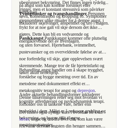
ubegrunnet bekymring. Det finnes ingen tydelig
på angst som kan komme forsinket etter
trigger, men et konstant stressnivå som påvirker
hendelsen.
Tvangstanker og tvangshandlinger
Personen
søvn, konsentrasjon og kroppslig ro. Symptomer
gjennomfører ulike ritualer for å dempe angst, i
inkluderer skjelvinger, anspenthet og uro i magen.
frykt for at noe galt vil skje dersom det ikke
gjøres. Dette kan bli en vedvarende og
Panikkangst
Panikkangst kommer ofte plutselig
energikrevende del av hverdagen.
og uten forvarsel. Hjertebank, svimmelhet,
pustevansker og en overveldende følelse av at
noe forferdelig vil skje, gjør opplevelsen svært
skremmende. Mange tror de får hjerteinfarkt og
Behandling angst handler om å skape trygghet,
søker akutt helsehjelp.
forståelse og bygge mestring over tid. En av
metodene med dokumentert effekt er
metakognitiv terapi for angst og
depresjon
.
Andre aktuelle behandlingsformer inkluderer
Denne tilnærmingen retter seg mot hvordan vi
kognitiv atferdsterapi og psykodynamisk terapi.
forholder oss til tankene våre, heller enn
innholdet i dem. Målet er å redusere grubling og
Det finnes også nyttige kurs i hvordan bli kvitt
bekymring, og bygge tillit til egne
stress
, angst og uro fra livet ditt, som kan være
mestringsstrategier.
relevante dersom angsten din henger sammen