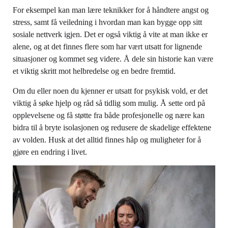
For eksempel kan man lære teknikker for å håndtere angst og
stress, samt få veiledning i hvordan man kan bygge opp sitt
sosiale nettverk igjen. Det er også viktig å vite at man ikke er
alene, og at det finnes flere som har vært utsatt for lignende
situasjoner og kommet seg videre. Å dele sin historie kan være
et viktig skritt mot helbredelse og en bedre fremtid.
Om du eller noen du kjenner er utsatt for psykisk vold, er det
viktig å søke hjelp og råd så tidlig som mulig. Å sette ord på
opplevelsene og få støtte fra både profesjonelle og nære kan
bidra til å bryte isolasjonen og redusere de skadelige effektene
av volden. Husk at det alltid finnes håp og muligheter for å
gjøre en endring i livet.