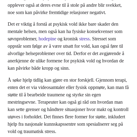
opplever også at deres evne til å stole på andre blir svekket,
noe som kan påvirke fremtidige relasjoner negativt.
Det er viktig å forstå at psykisk vold ikke bare skader den
mentale helsen, men også kan ha fysiske konsekvenser som
søvnproblemer,
hodepine
og kronisk
stress
. Stresset som
oppstår som følge av å være utsatt for vold, kan også føre til
alvorlige helseproblemer over tid. Derfor er det avgjørende å
anerkjenne de ulike formene for psykisk vold og hvordan de
kan påvirke både kropp og sinn.
Å søke hjelp tidlig kan gjøre en stor forskjell. Gjennom terapi,
enten det er via videosamtaler eller fysisk oppmøte, kan man få
støtte til å bearbeide traumene og styrke sin egen
mestringsevne. Terapeuter kan også gi råd om hvordan man
kan sette grenser og håndtere situasjoner hvor makt og kontroll
utøves i forholdet. Det finnes flere former for støtte, inkludert
hjelp fra nasjonale kunnskapssentre som spesialiserer seg på
vold og traumatisk stress.