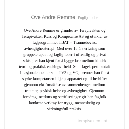
Ove Andre Remme
Faglig Leder
Ove Andre Remme er gründer av Terapivakten og
Terapivakten Kurs og Kompetanse AS og utvikler av
fagprogrammet TBAT – Traumebevisst
avhengighetsterapi. Med over 18 års erfaring som
gruppeterapeut og faglig leder i offentlig og privat
sektor, er han kjent for å bygge bro mellom klinisk
teori og praktisk endringsarbeid. Som fagekspert omtalt
i nasjonale medier som TV2 og VG, brenner han for å
styrke kompetansen i hjelpeapparatet og til bedrifter
gjennom økt forståelse av sammenhengen mellom
traumer, psykisk helse og avhengighet. Gjennom
foredrag, nettkurs og sertifiseringer gir han fagfolk
konkrete verktøy for trygg, menneskelig og
virkningsfull praksis.
terapivakten.no/