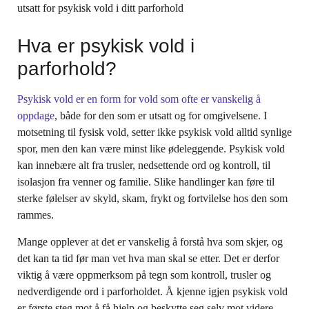
utsatt for psykisk vold i ditt parforhold
Hva er psykisk vold i
parforhold?
Psykisk vold er en form for vold som ofte er vanskelig å
oppdage
, både for den som er utsatt og for omgivelsene. I
motsetning til fysisk vold, setter ikke psykisk vold alltid synlige
spor, men den kan være minst like ødeleggende. Psykisk vold
kan innebære alt fra trusler, nedsettende ord og kontroll, til
isolasjon fra venner og familie. Slike handlinger kan føre til
sterke følelser av skyld, skam, frykt og fortvilelse hos den som
rammes.
Mange opplever at det er vanskelig å forstå hva som skjer, og
det kan ta tid før man vet hva man skal se etter. Det er derfor
viktig å være oppmerksom på tegn som kontroll, trusler og
nedverdigende ord i parforholdet. Å kjenne igjen psykisk vold
er første steg mot å få hjelp og beskytte seg selv mot videre