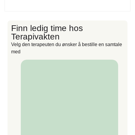
Finn ledig time hos
F
Terapivakten
Velg den terapeuten du ønsker å bestille en samtale
V
med
m