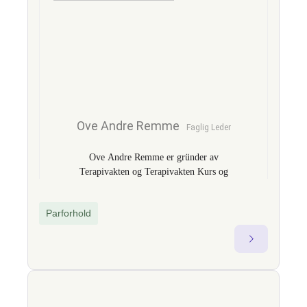
Ove Andre Remme
Faglig Leder
Ove Andre Remme er gründer av
Terapivakten og Terapivakten Kurs og
Kompetanse AS og utvikler av
fagprogrammet TBAT – Traumebevisst
Parforhold
avhengighetsterapi. Med over 18 års
erfaring som gruppeterapeut og faglig
leder i offentlig og privat sektor, er han
kjent for å bygge bro mellom klinisk
teori og praktisk endringsarbeid. Som
fagekspert omtalt i nasjonale medier som
TV2 og VG, brenner han for å styrke