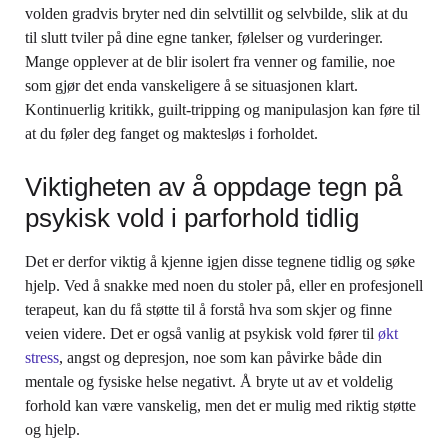
volden gradvis bryter ned din selvtillit og selvbilde, slik at du
til slutt tviler på dine egne tanker, følelser og vurderinger.
Mange opplever at de blir isolert fra venner og familie, noe
som gjør det enda vanskeligere å se situasjonen klart.
Kontinuerlig kritikk, guilt-tripping og manipulasjon kan føre til
at du føler deg fanget og maktesløs i forholdet.
Viktigheten av å oppdage tegn på
psykisk vold i parforhold tidlig
Det er derfor viktig å kjenne igjen disse tegnene tidlig og søke
hjelp. Ved å snakke med noen du stoler på, eller en profesjonell
terapeut, kan du få støtte til å forstå hva som skjer og finne
veien videre. Det er også vanlig at psykisk vold fører til
økt
stress
, angst og depresjon, noe som kan påvirke både din
mentale og fysiske helse negativt. Å bryte ut av et voldelig
forhold kan være vanskelig, men det er mulig med riktig støtte
og hjelp.