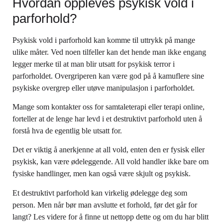
Hvordan oppleves psykisk vold i
parforhold?
Psykisk vold i parforhold kan komme til uttrykk på mange
ulike måter. Ved noen tilfeller kan det hende man ikke engang
legger merke til at man blir utsatt for psykisk terror i
parforholdet. Overgriperen kan være god på å kamuflere sine
psykiske overgrep eller utøve manipulasjon i parforholdet.
Mange som kontakter oss for samtaleterapi eller terapi online,
forteller at de lenge har levd i et destruktivt parforhold uten å
forstå hva de egentlig ble utsatt for.
Det er viktig å anerkjenne at all vold, enten den er fysisk eller
psykisk, kan være ødeleggende. All vold handler ikke bare om
fysiske handlinger, men kan også være skjult og psykisk.
Et destruktivt parforhold kan virkelig ødelegge deg som
person. Men når bør man avslutte et forhold, før det går for
langt? Les videre for å finne ut nettopp dette og om du har blitt