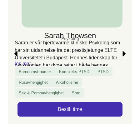
Sarah Thowsen
Psykolog
Sarah er vår hjertevarme kliniske Psykolog som
har sin utdannelse fra det prestisjetunge ELTE
Universitetet i Budapest. Hennes lidenskap for
les mer
psykologien har dype røtter i både hennes
Barndomstraumer
Kompleks PTSD
PTSD
personlige og profesjonelle erfaringer. Oppvokst i
et hjem der psykiske utfordringer var en del av
Rusavhengighet
Alkoholisme
hverdagen, kjenner Sarah på nært hold
Sex & Pornoavhengighet
Sorg
usikkerheten og frykten som kan følge med.
Bestill time