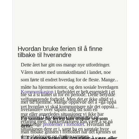
Hvordan bruke ferien til å finne
tilbake til hverandre
Dette året har gitt oss mange nye utfordringer.
Våren startet med unntakstilstand i landet, noe
som førte til endret hverdag for de fleste. Mange
måtte ha hjemmekontor, og den sosiale hverdagen
Kommunikasjon
i forholdet er helt essensielt i et
ble så å si kuttet ut for en periode. Dette betydde
velfungerende forhold. Men det er ikke alltid vi
mer tid hjemme. Mange opplevde det å «gå oppå
vet hvordan vi skal kommunisere når det oppstår
hverandre» over såpass lang tid som en
nye eller annerledes situasjoner vi ikke har
utfordring. Det oppstod plutselig nye og
En samtale for ferien kan utspille seg som
erfaring med. Nøkkelfaktoren kan være å se på
vanskelige
problemer i forholdet
. Hvordan får
dette:
situasjonen dere er i, samt ha en samtale hvor
man tilbake gnisten i forholdet når det kjennes ut
dere planlegger og drøfter sammen.
1. Er denne ferien slik den pleier å være, eller