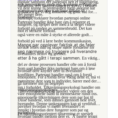
digitale samfunn der parterapi nett er tilgjengelig,
nye perspektiver, gode råd, konkrete verktøy og
forholdet, selv når hverdagen er travel. I denne
vil dere kunne få profesjonell hjelp akkurat når
et trygt rom der dere kan finne tilbake til
artikkelen gir vi deg konkrete og gode råd for
det passer dere.
hverandre.
parterapi, forklarer hvordan parterapi online
Parterapi handler ikke bare om å reparere et
fungerer, og hjelper dere med å ta steget videre
forhold på randen av sammenbrudd. Det kan
mot et sterkere forhold.
også være en måte å styrke et allerede godt
forhold på ved å lære bedre kommunikasjon,
Mange par opplever faktisk at de føler
utvikle felles mål og skape større forståelse for
seg nærmere og tryggere på hverandre
hverandres behov og grenser.
etter å ha gått i terapi sammen.
En viktig
del av denne prosessen handler ofte om å forstå
Som sagt handler ikke parterapi bare om å løse
hvordan dere knytter dere til hverandre
konflikter. Parterapi handler også om å forstå
emosjonelt. For å forstå hvor viktig dette er, må vi
mønstrene dere som to individer, bærer med dere
gå nærmere inn på begrepet
inn i forholdet. Tilknytningspsykologi handler om
«tilknytningspsykologi».
Tilknytningspsykologi handler videre om den
våre emosjonelle bånd til menneskene rundt oss.
emosjonelle tilknytningen dere som par har til
Disse båndene, som dannes gjennom hele livet,
hverandre. Denne tankegangen kan gi verdifull
påvirker hvordan vi møter hverandre i et
innsikt i hvordan dere fungerer som par og
parforhold.
En tilknytningsorientert tilnærming er spesielt
hvordan båndet mellom dere er. Å basere terapi