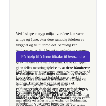
Ved å skape et trygt miljø hvor dere kan være
ærlige og åpne, øker dere samtidig følelsen av
trygghet og tillit i forholdet. Samtidig kan
opplevelsen av å gå løs på en utfordring sammen,
finne løsninger sammen og å planlegge sammen,
Få hjelp til å finne tilbake til hverandre
gi økt følelse av å være et team. Dette kan igjen
gi en felles mestringsfølelse av at
dere håndterer
Ved å håndtere situasjonen som beskrevet over, så
hverdagens utfordringer sammen og dermed
krever det at det er et forhold som er sterkt i
bringe dere nærmere hverandre
. I tillegg vil
bunnen.
Det er helt vanlig at man i et
dere lære mye om hverandres måte å
velfungerende forhold opplever utfordringer,
kommunisere på, og dere vil dermed være
Det finnes også situasjoner hvor det er et
krangler eller kjenner på frustrasjon
. Men har
sterkere rustet neste gang det oppstår utfordringer.
underliggende problem i forholdet
, og da kan
man allikevel felles grunnverdier og holdninger,
utfordrende situasjoner fremprovosere
er det mulig å skape en felles dialog. Da er det