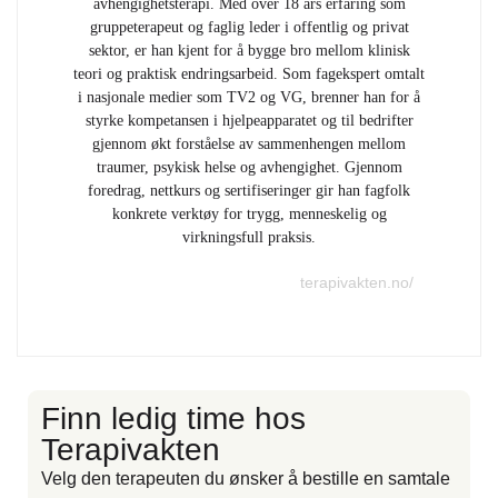
avhengighetsterapi. Med over 18 års erfaring som
gruppeterapeut og faglig leder i offentlig og privat
sektor, er han kjent for å bygge bro mellom klinisk
teori og praktisk endringsarbeid. Som fagekspert omtalt
i nasjonale medier som TV2 og VG, brenner han for å
styrke kompetansen i hjelpeapparatet og til bedrifter
gjennom økt forståelse av sammenhengen mellom
traumer, psykisk helse og avhengighet. Gjennom
foredrag, nettkurs og sertifiseringer gir han fagfolk
konkrete verktøy for trygg, menneskelig og
virkningsfull praksis.
terapivakten.no/
Finn ledig time hos
F
Terapivakten
Velg den terapeuten du ønsker å bestille en samtale
V