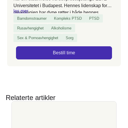
Universitetet i Budapest. Hennes lidenskap for
les mer
psykologien har dype røtter i både hennes
Barndomstraumer
Kompleks PTSD
PTSD
personlige og profesjonelle erfaringer. Oppvokst i
et hjem der psykiske utfordringer var en del av
Rusavhengighet
Alkoholisme
hverdagen, kjenner Sarah på nært hold
Sex & Pornoavhengighet
Sorg
usikkerheten og frykten som kan følge med.
Bestill time
Relaterte artikler