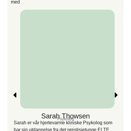
med
m
Sarah Thowsen
Psykolog
Sarah er vår hjertevarme kliniske Psykolog som
har sin utdannelse fra det prestisjetunge ELTE