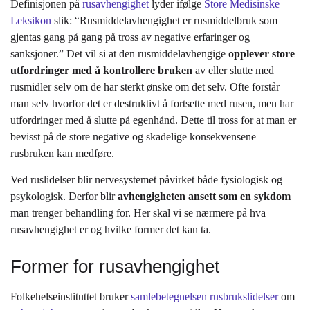
Definisjonen på
rusavhengighet
lyder ifølge
Store Medisinske
Leksikon
slik: “Rusmiddelavhengighet er rusmiddelbruk som
gjentas gang på gang på tross av negative erfaringer og
sanksjoner.” Det vil si at den rusmiddelavhengige
opplever store
utfordringer med å kontrollere bruken
av eller slutte med
rusmidler selv om de har sterkt ønske om det selv. Ofte forstår
man selv hvorfor det er destruktivt å fortsette med rusen, men har
utfordringer med å slutte på egenhånd. Dette til tross for at man er
bevisst på de store negative og skadelige konsekvensene
rusbruken kan medføre.
Ved ruslidelser blir nervesystemet påvirket både fysiologisk og
psykologisk. Derfor blir
avhengigheten ansett som en sykdom
man trenger behandling for. Her skal vi se nærmere på hva
rusavhengighet er og hvilke former det kan ta.
Former for rusavhengighet
Folkehelseinstituttet bruker
samlebetegnelsen rusbrukslidelser
om