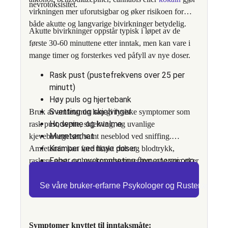
nevrotoksisitet.
virkningen mer uforutsigbar og øker risikoen for
både akutte og langvarige bivirkninger betydelig.
Akutte bivirkninger oppstår typisk i løpet av de
første 30-60 minuttene etter inntak, men kan vare i
mange timer og forsterkes ved påfyll av nye doser.
Rask pust (pustefrekvens over 25 per
minutt)
Høy puls og hjertebank
Svetting og skjelvinger
Bruk av amfetamin kan gi fysiske symptomer som
Hodepine og kvalme
rask pust, svette, skjelving, og uvanlige
Munntørrhet
kjevebevegelser, samt neseblod ved sniffing.
Kramper ved høye doser
Amfetamin kan føre til økt puls og blodtrykk,
Feber og overoppheting (hypertermi opp
raskere pust, og høy kroppstemperatur, noe som øker
til 41°C)
risikoen for uttørring og kramper, samt livstruende
komplikasjoner.
Se våre bruker-erfarne Psykologer og Rusterapeuter
Symptomer knyttet til inntaksmåte: