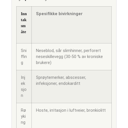
Inn
Spesifikke bivirkninger
tak
sm
åte
Sni
Neseblod, sår slimhinner, perforert
ffin
neseskillevegg (30-50 % av kroniske
g
brukere)
Inj
Sprøytemerker, abscesser,
ek
infeksjoner, endokarditt
sjo
n
Rø
Hoste, irritasjon i luftveier, bronkiolitt
yki
ng