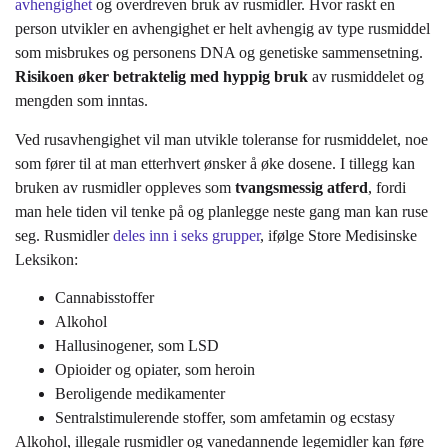
avhengighet
og overdreven bruk av rusmidler. Hvor raskt en
person utvikler en avhengighet er helt avhengig av type rusmiddel
som misbrukes og personens DNA og genetiske sammensetning.
Risikoen øker betraktelig med hyppig bruk
av rusmiddelet og
mengden som inntas.
Ved rusavhengighet vil man utvikle toleranse for rusmiddelet, noe
som fører til at man etterhvert ønsker å øke dosene. I tillegg kan
bruken av rusmidler oppleves som
tvangsmessig atferd
, fordi
man hele tiden vil tenke på og planlegge neste gang man kan ruse
seg. Rusmidler
deles inn i seks grupper
, ifølge Store Medisinske
Leksikon:
Cannabisstoffer
Alkohol
Hallusinogener, som LSD
Opioider og opiater, som heroin
Beroligende medikamenter
Sentralstimulerende stoffer, som amfetamin og ecstasy
Alkohol, illegale rusmidler og vanedannende legemidler kan føre