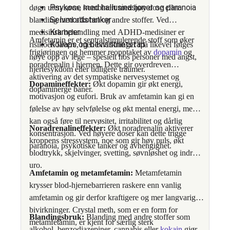
Psykose med hallusinasjoner og paranoia
døgn uten søvn, kombinert med høy dose eller
Selvmordstanker
blanding med alkohol og andre stoffer. Ved
Kramper
medisinsk behandling med ADHD-medisiner er
Amfetamin er et sentralstimulerende stoff som øker
Kollaps og bevissthetstap
risikoen lavere, men bivirkninger må likevel følges
frigjøringen og hemmer reopptaket av
dopamin
og
nøye opp av lege – spesielt hos personer med angst,
noradrenalin i hjernen. Dette gir overdreven
hjertesykdom eller tidligere traumer.
aktivering av det sympatiske nervesystemet og
Dopamineffekter:
Økt dopamin gir økt energi,
dopaminerge baner.
motivasjon og eufori. Bruk av amfetamin kan gi en
følelse av høy selvfølelse og økt mental energi, men
kan også føre til nervøsitet, irritabilitet og dårlig
Noradrenalineffekter:
Økt noradrenalin aktiverer
konsentrasjon. Ved høyere doser kan dette trigge
kroppens stressystem, noe som gir høy puls, økt
paranoia, psykotiske tanker og avhengighet.
blodtrykk, skjelvinger, svetting, søvnløshet og indre
uro.
Amfetamin og metamfetamin:
Metamfetamin
krysser blod-hjernebarrieren raskere enn vanlig
amfetamin og gir derfor kraftigere og mer langvarige
bivirkninger. Crystal meth, som er en form for
Blandingsbruk:
Blanding med andre stoffer som
metamfetamin, er kjent for særlig sterk
alkohol, benzodiazepiner, cannabis eller
kokain
gjør