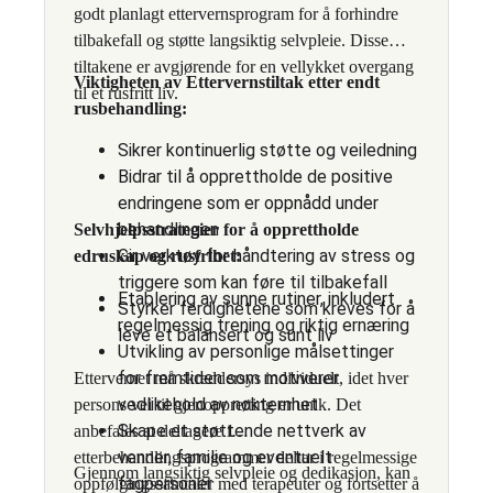
godt planlagt ettervernsprogram for å forhindre
tilbakefall og støtte langsiktig selvpleie. Disse
tiltakene er avgjørende for en vellykket overgang
Viktigheten av Ettervernstiltak etter endt
til et rusfritt liv.
rusbehandling:
Sikrer kontinuerlig støtte og veiledning
Bidrar til å opprettholde de positive
endringene som er oppnådd under
behandlingen
Selvhjelpsstrategier for å opprettholde
Gir verktøy for håndtering av stress og
edruskap og rusfrihet:
triggere som kan føre til tilbakefall
Etablering av sunne rutiner, inkludert
Styrker ferdighetene som kreves for å
regelmessig trening og riktig ernæring
leve et balansert og sunt liv
Utvikling av personlige målsettinger
for fremtiden som motiverer
Ettervernet må skreddersys individuelt, idet hver
vedlikehold av nøkternhet
persons vei til gjenoppretting er unik. Det
Skape et støttende nettverk av
anbefales at deltagere i
venner, familie og eventuelt
etterbehandlingsprogrammer deltar i regelmessige
Gjennom langsiktig selvpleie og dedikasjon, kan
fagpersoner
oppfølgingssamtaler med terapeuter og fortsetter å