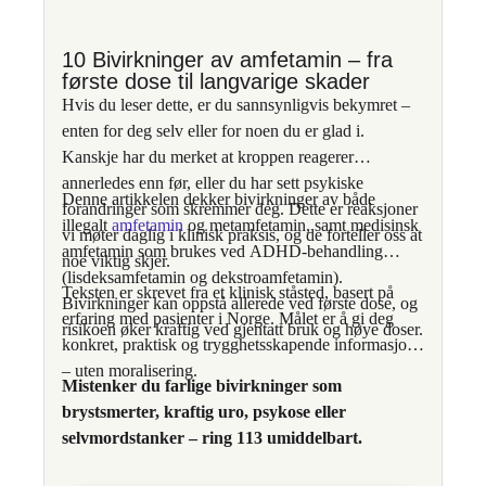
terapivakten.no/
10 Bivirkninger av amfetamin – fra
første dose til langvarige skader
Hvis du leser dette, er du sannsynligvis bekymret –
enten for deg selv eller for noen du er glad i.
Kanskje har du merket at kroppen reagerer
annerledes enn før, eller du har sett psykiske
Denne artikkelen dekker bivirkninger av både
forandringer som skremmer deg. Dette er reaksjoner
illegalt
amfetamin
og metamfetamin, samt medisinsk
vi møter daglig i klinisk praksis, og de forteller oss at
amfetamin som brukes ved ADHD-behandling
noe viktig skjer.
(lisdeksamfetamin og dekstroamfetamin).
Teksten er skrevet fra et klinisk ståsted, basert på
Bivirkninger kan oppstå allerede ved første dose, og
erfaring med pasienter i Norge. Målet er å gi deg
risikoen øker kraftig ved gjentatt bruk og høye doser.
konkret, praktisk og trygghetsskapende informasjon
– uten moralisering.
Mistenker du farlige bivirkninger som
brystsmerter, kraftig uro, psykose eller
selvmordstanker – ring 113 umiddelbart.