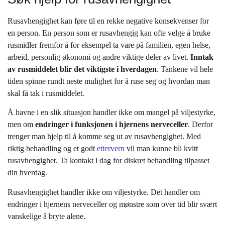
Rusavhengighet kan føre til en rekke negative konsekvenser for
en person. En person som er rusavhengig kan ofte velge å bruke
rusmidler fremfor å for eksempel ta vare på familien, egen helse,
arbeid, personlig økonomi og andre viktige deler av livet.
Inntak
av rusmiddelet blir det viktigste i hverdagen
. Tankene vil hele
tiden spinne rundt neste mulighet for å ruse seg og hvordan man
skal få tak i rusmiddelet.
Å havne i en slik situasjon handler ikke om mangel på viljestyrke,
men om
endringer i funksjonen i hjernens nerveceller
. Derfor
trenger man hjelp til å komme seg ut av rusavhengighet. Med
riktig behandling og et godt
ettervern
vil man kunne bli kvitt
rusavhengighet. Ta kontakt i dag for diskret behandling tilpasset
din hverdag.
Rusavhengighet handler ikke om viljestyrke. Det handler om
endringer i hjernens nerveceller og mønstre som over tid blir svært
vanskelige å bryte alene.