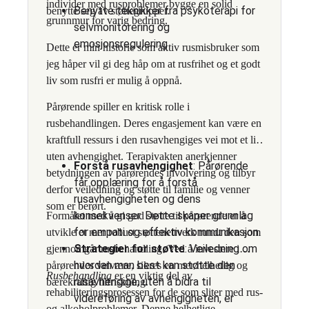
individer med rusproblemer bygge en solid
Benytte teknikker fra psykoterapi for
benytte seg av støttegrupper.
grunnmur for varig bedring.
selvmonitorering og
emosjonsregulering
Dette er min historie som aktiv rusmisbruker som
jeg håper vil gi deg håp om at rusfrihet og et godt
liv som rusfri er mulig å oppnå.
Pårørende spiller en kritisk rolle i
rusbehandlingen. Deres engasjement kan være en
kraftfull ressurs i den rusavhengiges vei mot et liv
uten avhengighet. Terapivakten anerkjenner
Forstå rusavhengighet
: Pårørende
betydningen av pårørendes involvering og tilbyr
får opplæring for å forstå
derfor veiledning og støtte til familie og venner
rusavhengigheten og dens
som er berørt.
konsekvenser. Dette skaper grunnlag
Formålet med å gi god støtte til pårørende er å
for empati og effektiv kommunikasjon.
utvikle et mer robust støttenettverk rundt den som
Strategier for støtte
: Veiledning om
gjennomgår rusbehandling. Ved å investere i
hvordan man best kan støtte den
pårørendes velvære, sikres en mer helhetlig og
Rusbehandling
er en viktig del av
rusavhengige, uten å bidra til
bærekraftig tilfriskning.
rehabiliteringsprosessen for de som sliter med rus-
videreføring av avhengigheten, er
og alkoholproblemer. Denne helhetlige