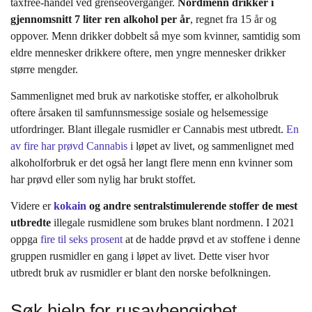
taxfree-handel ved grenseoverganger.
Nordmenn drikker i
gjennomsnitt 7 liter ren alkohol per år
, regnet fra 15 år og
oppover. Menn drikker dobbelt så mye som kvinner, samtidig som
eldre mennesker drikkere oftere, men yngre mennesker drikker
større mengder.
Sammenlignet med bruk av narkotiske stoffer, er alkoholbruk
oftere årsaken til samfunnsmessige sosiale og helsemessige
utfordringer. Blant illegale rusmidler er Cannabis mest utbredt.
En
av fire har prøvd Cannabis
i løpet av livet, og sammenlignet med
alkoholforbruk er det også her langt flere menn enn kvinner som
har prøvd eller som nylig har brukt stoffet.
Videre er
kokain
og andre sentralstimulerende stoffer de mest
utbredte
illegale rusmidlene som brukes blant nordmenn. I 2021
oppga
fire til seks prosent
at de hadde prøvd et av stoffene i denne
gruppen rusmidler en gang i løpet av livet. Dette viser hvor
utbredt bruk av rusmidler er blant den norske befolkningen.
Søk hjelp for rusavhengighet