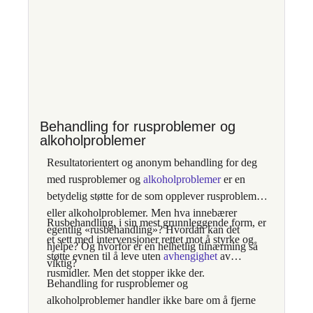
Behandling for rusproblemer og
alkoholproblemer
Resultatorientert og anonym behandling for deg
med rusproblemer og
alkoholproblemer
er en
betydelig støtte for de som opplever rusproblemer
eller alkoholproblemer. Men hva innebærer
Rusbehandling, i sin mest grunnleggende form, er
egentlig «rusbehandling»? Hvordan kan det
et sett med intervensjoner rettet mot å styrke og
hjelpe? Og hvorfor er en helhetlig tilnærming så
støtte evnen til å leve uten
avhengighet
av
viktig?
rusmidler. Men det stopper ikke der.
Behandling for rusproblemer og
alkoholproblemer handler ikke bare om å fjerne