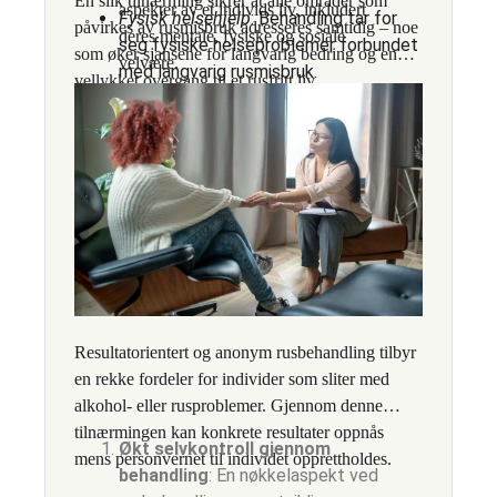
En slik tilnærming sikrer at alle områder som
aspekter av et individs liv, inkludert
Fysisk helsehjelp
: Behandling tar for
påvirkes av rusmisbruk adresseres samtidig – noe
deres mentale, fysiske og sosiale
seg fysiske helseproblemer forbundet
som øker sjansene for langvarig bedring og en
velvære.
med langvarig rusmisbruk.
vellykket overgang til et rusfritt liv.
Resultatorientert og anonym rusbehandling tilbyr
en rekke fordeler for individer som sliter med
alkohol- eller rusproblemer. Gjennom denne
tilnærmingen kan konkrete resultater oppnås
Økt selvkontroll gjennom
mens personvernet til individet opprettholdes.
behandling
: En nøkkelaspekt ved