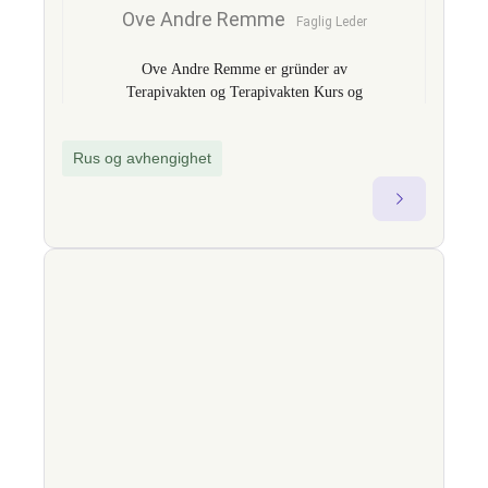
Ove Andre Remme
Faglig Leder
Ove Andre Remme er gründer av
Terapivakten og Terapivakten Kurs og
Kompetanse AS og utvikler av
fagprogrammet TBAT – Traumebevisst
Rus og avhengighet
avhengighetsterapi. Med over 18 års
erfaring som gruppeterapeut og faglig
leder i offentlig og privat sektor, er han
kjent for å bygge bro mellom klinisk
teori og praktisk endringsarbeid. Som
fagekspert omtalt i nasjonale medier som
TV2 og VG, brenner han for å styrke
kompetansen i hjelpeapparatet og til
bedrifter gjennom økt forståelse av
sammenhengen mellom traumer, psykisk
helse og avhengighet. Gjennom
foredrag, nettkurs og sertifiseringer gir
han fagfolk konkrete verktøy for trygg,
menneskelig og virkningsfull praksis.