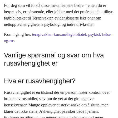
For deg som vil forstå disse mekanismene bedre – enten du er
berørt selv, er pårørende, eller jobber med det profesjonelt – tilbyr
fagbiblioteket til Terapivakten evidensbaserte leksjoner om
nettopp avhengighetens psykologi og indre drivkrefter.
Kom i gang her:
terapivakten-kurs.no/fagbibliotek-psykisk-helse-
og-rus
Vanlige spørsmål og svar om hva
rusavhengighet er
Hva er rusavhengighet?
Rusavhengighet er en tilstand der en person mister kontroll over
bruken av rusmidler, selv om de vet at det gir negative
konsekvenser. Mange opplever et sterkt ønske om å slutte, men
klarer det ikke alene. Avhengighet påvirker både hjernen,
følelsene og atferden, og regnes som en sykdom som krever