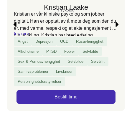
Kristian Laake
Psykolog
Kristian er vår kliniske psykolog som jobber
digitalt. Han er opptatt av å møte deg som den du
er, med varme, respekt og et ekte engasjement for
les mer
din utvikling. Kristian har bred erfaring
Angst
Depresjon
OCD
Rusavhengighet
med
avhengighet
, parforhold og psykisk helse, og
skreddersyr samtalene slik at du opplever
Alkoholisme
PTSD
Fobier
Selvbilde
trygghet, mestring og konkrete endringer i
Sex & Pornoavhengighet
Selvbilde
Selvtillit
hverdagen – enten du kommer alene eller som
par.
Samlivsproblemer
Livskriser
Personlighetsforstyrrelser
Bestill time