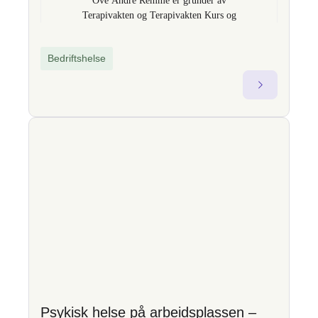
Ove Andre Remme er gründer av
Terapivakten og Terapivakten Kurs og
Kompetanse AS og utvikler av
fagprogrammet TBAT – Traumebevisst
Bedriftshelse
avhengighetsterapi. Med over 18 års
erfaring som gruppeterapeut og faglig
leder i offentlig og privat sektor, er han
kjent for å bygge bro mellom klinisk
teori og praktisk endringsarbeid. Som
fagekspert omtalt i nasjonale medier som
TV2 og VG, brenner han for å styrke
kompetansen i hjelpeapparatet og til
bedrifter gjennom økt forståelse av
sammenhengen mellom traumer, psykisk
helse og avhengighet. Gjennom
foredrag, nettkurs og sertifiseringer gir
han fagfolk konkrete verktøy for trygg,
menneskelig og virkningsfull praksis.
terapivakten.no/
Psykisk helse på arbeidsplassen –