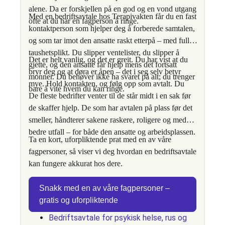
alene. Da er forskjellen på en god og en vond utgang
Med en bedriftsavtale hos Terapivakten får du en fast
ofte at du har en fagperson å ringe.
kontaktperson som hjelper deg å forberede samtalen,
og som tar imot den ansatte raskt etterpå – med full
taushetsplikt. Du slipper ventelister, du slipper å
Det er helt vanlig, og det er greit. Du har vist at du
gjette, og den ansatte får hjelp mens det fortsatt
bryr deg og at døra er åpen – det i seg selv betyr
monner. Du behøver ikke ha svaret på alt; du trenger
mye. Hold kontakten, og følg opp som avtalt. Du
bare å vite hvem du kan ringe.
trenger ingen innrømmelse for å være til støtte.
De fleste bedrifter venter til de står midt i en sak før
de skaffer hjelp. De som har avtalen på plass før det
Å vise omtanke gjør sjelden vondt verre – det å ikke
smeller, håndterer sakene raskere, roligere og med
si noe er den større risikoen. Og er du usikker, kan
bedre utfall – for både den ansatte og arbeidsplassen.
du få råd fra en fagperson før du tar samtalen.
Ta en kort, uforpliktende prat med en av våre
fagpersoner, så viser vi deg hvordan en bedriftsavtale
kan fungere akkurat hos dere.
Snakk med en av våre fagpersoner –
gratis og uforpliktende
Bedriftsavtale for psykisk helse, rus og