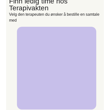
Finn ledig time hos
F
Terapivakten
Velg den terapeuten du ønsker å bestille en samtale
V
med
m