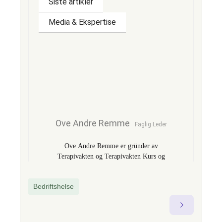
Siste artikler
Media & Ekspertise
Ove Andre Remme
Faglig Leder
Ove Andre Remme er gründer av
Terapivakten og Terapivakten Kurs og
Kompetanse AS og utvikler av
fagprogrammet TBAT – Traumebevisst
Bedriftshelse
avhengighetsterapi. Med over 18 års
erfaring som gruppeterapeut og faglig
leder i offentlig og privat sektor, er han
kjent for å bygge bro mellom klinisk