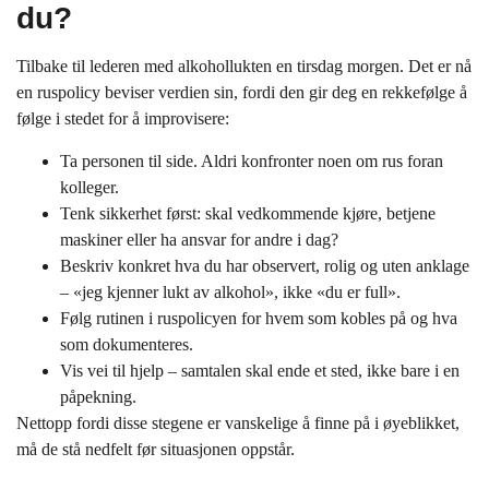
du?
Tilbake til lederen med alkohollukten en tirsdag morgen. Det er nå
en ruspolicy beviser verdien sin, fordi den gir deg en rekkefølge å
følge i stedet for å improvisere:
Ta personen til side. Aldri konfronter noen om rus foran
kolleger.
Tenk sikkerhet først: skal vedkommende kjøre, betjene
maskiner eller ha ansvar for andre i dag?
Beskriv konkret hva du har observert, rolig og uten anklage
– «jeg kjenner lukt av alkohol», ikke «du er full».
Følg rutinen i ruspolicyen for hvem som kobles på og hva
som dokumenteres.
Vis vei til hjelp – samtalen skal ende et sted, ikke bare i en
påpekning.
Nettopp fordi disse stegene er vanskelige å finne på i øyeblikket,
må de stå nedfelt før situasjonen oppstår.