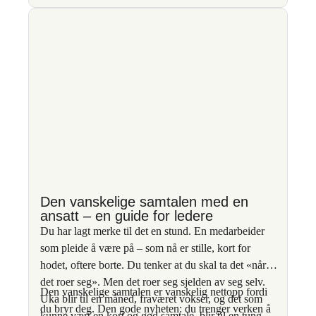
teori og praktisk endringsarbeid. Som
fagekspert omtalt i nasjonale medier som
TV2 og VG, brenner han for å styrke
kompetansen i hjelpeapparatet og til
bedrifter gjennom økt forståelse av
sammenhengen mellom traumer, psykisk
helse og avhengighet. Gjennom
foredrag, nettkurs og sertifiseringer gir
han fagfolk konkrete verktøy for trygg,
menneskelig og virkningsfull praksis.
terapivakten.no/
Den vanskelige samtalen med en
ansatt – en guide for ledere
Du har lagt merke til det en stund. En medarbeider
som pleide å være på – som nå er stille, kort for
hodet, oftere borte. Du tenker at du skal ta det «når
det roer seg». Men det roer seg sjelden av seg selv.
Den vanskelige samtalen er vanskelig nettopp fordi
Uka blir til en måned, fraværet vokser, og det som
du bryr deg. Den gode nyheten: du trenger verken å
kunne vært en kort og god samtale, blir til en tung