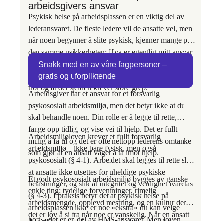
arbeidsgivers ansvar
Psykisk helse på arbeidsplassen er en viktig del av
lederansvaret. De fleste ledere vil de ansatte vel, men
når noen begynner å slite psykisk, kjenner mange på
den samme usikkerheten: Hva er egentlig mitt ansvar
her? Hvor mye skal jeg blande meg? Den gode
Snakk med en av våre fagpersoner –
nyheten er at du har mer mulighet til å hjelpe enn du
gratis og uforpliktende
tror og at det sjelden krever store grep.
Arbeidsgiver har et ansvar for et forsvarlig
psykososialt arbeidsmiljø, men det betyr ikke at du
skal behandle noen. Din rolle er å legge til rette,
fange opp tidlig, og vise vei til hjelp. Det er fullt
Arbeidsmiljøloven krever et fullt forsvarlig
mulig å få til og det er ofte nettopp lederens omtanke
arbeidsmiljø – ikke bare fysisk, men også
som gjør at en ansatt våger å ta imot hjelp.
psykososialt (§ 4-1). Arbeidet skal legges til rette slik
at ansatte ikke utsettes for uheldige psykiske
Et godt psykososialt arbeidsmiljø bygges av ganske
belastninger, og slik at integritet og verdighet ivaretas
enkle ting: tydelige forventninger, rimelig
(§ 4-3). I praksis betyr det at psykisk helse på
arbeidsmengde, opplevd mestring, og en kultur der
arbeidsplassen ikke er noe «ekstra» du kan velge
det er lov å si fra når noe er vanskelig. Når en ansatt
bort – det er en del av HMS-ansvaret. Men loven