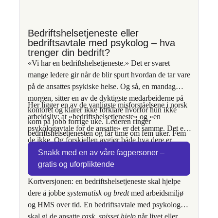
Bedriftshelsetjeneste eller
bedriftsavtale med psykolog – hva
trenger din bedrift?
«Vi har en bedriftshelsetjeneste.» Det er svaret
mange ledere gir når de blir spurt hvordan de tar vare
på de ansattes psykiske helse. Og så, en mandag
morgen, sitter en av de dyktigste medarbeiderne på
Her ligger en av de vanligste misforståelsene i norsk
kontoret og klarer ikke forklare hvorfor hun ikke
arbeidsliv: at «bedriftshelsetjeneste» og «en
kom på jobb forrige uke. Lederen ringer
psykologavtale for de ansatte» er det samme. Det er
bedriftshelsetjenesten og får time om fem uker. Fem
de ikke. Og forskjellen avgjør både hva dere er
uker er lang tid når noen står i fare for å falle ut.
lovpålagt å ha, og hva som faktisk hjelper når det
Snakk med en av våre fagpersoner –
røyner på.
gratis og uforpliktende
Kortversjonen: en bedriftshelsetjeneste skal hjelpe
dere å jobbe
systematisk og bredt
med arbeidsmiljø
og HMS over tid. En bedriftsavtale med psykolog
skal gi de ansatte
rask, spisset hjelp
når livet eller