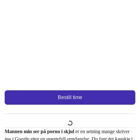
Bestill time
Mannen min ser på porno i skjul
er en setning mange skriver
inn i Google etter en smertefull oppdagelse. Du fant det kanskje i