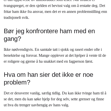
tvangspreget, er den sjelden et bevisst valg om å erstatte deg. Det
fritar ham ikke fra ansvar, men det er en annen problemstilling enn
tradisjonelt svik.
Bør jeg konfrontere ham med en
gang?
Ikke nødvendigvis. En samtale tatt i sjokk og raseri ender ofte i
benektelse og forsvar. Mange opplever at det hjelper å vente til de
er roligere og gjerne å ha snakket med en fagperson først.
Hva om han sier det ikke er noe
problem?
Det er dessverre vanlig, særlig tidlig. Du kan ikke tvinge ham til å
se det, men du kan søke hjelp for deg selv, sette grenser og finne
ut hva du trenger uavhengig av hans valg.