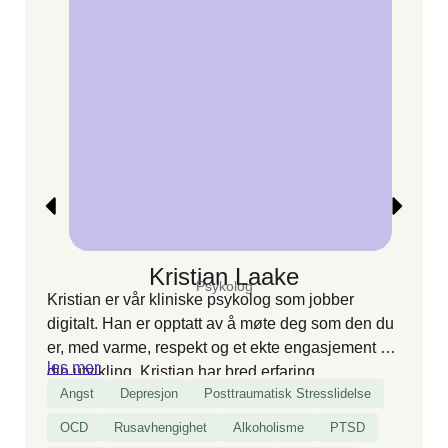
Kristian Laake
Psykolog
Kristian er vår kliniske psykolog som jobber
digitalt. Han er opptatt av å møte deg som den du
er, med varme, respekt og et ekte engasjement for
les mer
din utvikling. Kristian har bred erfaring
Angst
Depresjon
Posttraumatisk Stresslidelse
med
avhengighet
, parforhold og psykisk helse, og
skreddersyr samtalene slik at du opplever
OCD
Rusavhengighet
Alkoholisme
PTSD
trygghet, mestring og konkrete endringer i