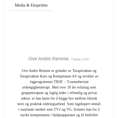
Media & Ekspertise
Ove Andre Remme
Faglig Leder
Ove Andre Remme er gründer av Terapivakten og
Terapivakten Kurs og Kompetanse AS og utvikler av
fagprogrammet TBAT – Traumebevisst
avhengighetsterapi. Med over 18 års erfaring som
gruppeterapeut og faglig leder i offentlig og privat
sektor, er han kjent for å bygge bro mellom klinisk
teori og praktisk endringsarbeid. Som fagekspert omtalt
i nasjonale medier som TV2 og VG, brenner han for å
styrke kompetansen i hjelpeapparatet og til bedrifter