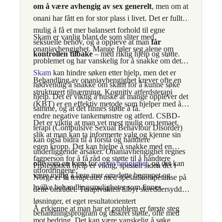
om å være avhengig av sex generelt
, men om at
onani har fått en for stor plass i livet. Det er fullt
mulig å få et mer balansert forhold til egne
Skam er vanlig blant de som sliter med
seksuelle behov, og å oppleve at man
får
onaniavhengighet. Mange føler seg alene om
kontrollen tilbake
– med riktig hjelp og støtte.
problemet og har vanskelig for å snakke om det.
Skam
kan hindre søken etter hjelp, men det er
Behandling av onaniavhengighet krever ofte en
nødvendig å snakke om skam for å kunne søke
strukturert tilnærming. Kognitiv atferdsterapi
hjelp. Det er viktig å huske at mange opplever det
(KBT) er en effektiv metode som hjelper med å
samme, og at det finnes støtte å få.
endre negative tankemønstre og atferd. CSBD-
Det er viktig at man vet mest mulig om temaet,
terapi (Compulsive Sexual Behaviour Disorder)
slik at man kan ta informerte valg og kjenne sin
kan også bidra til å forstå og håndtere
egen kropp. Det kan hjelpe å snakke med en
underliggende årsaker. Onaniavhengighet regnes
fagperson for å få råd og støtte til å håndtere
ofte som en form for
sexavhengighet
, og det kan
Profesjonell hjelp er viktig, spesielt siden det i
utfordringene.
være nyttig å lære mer om dette begrepet og
Norge er få terapeuter med spesialkompetanse på
hvilke behandlingsmuligheter som finnes.
dette området. Terapivakten tilbyr skreddersydde
løsninger, et eget resultatorientert
Å erkjenne at man har et problem er første steg
behandlingsprogram og diskret støtte, ofte med
mot bedring. Det kan være vanskelig å søke