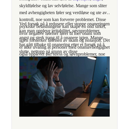
skyldfølelse og lav selvfølelse. Mange som sliter
med avhengigheten føler seg verdiløse og ute av
kontroll, noe som kan forverre problemet. Disse
Ved forsøk på å redusere eller stoppe onaneringen
psykiske belastningene kan skape en ond sirkel,
kan man oppleve irritabilitet, søvnproblemer,
hvor negative følelser fører til mer onani som
angst og sterk trang til å onanere igjen. Mange
igjen forsterker følelsen av skam og isolasjon. Det
har gått tilbake til onanering etter et forsøk på å
er ikke uvanlig at personer med onaniavhengighet
slutte, nettopp på grunn av disse
også opplever økt stress og søvnproblemer, noe
abstinenssymptomene, som kan gjøre det
som ytterligere kan påvirke deres mentale helse
vanskelig å bryte vanen uten hjelp.
negativt.