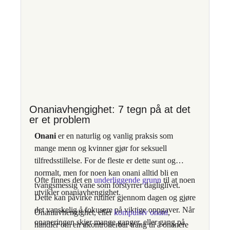
kompetansen i hjelpeapparatet og til
bedrifter gjennom økt forståelse av
sammenhengen mellom traumer, psykisk
helse og avhengighet. Gjennom
foredrag, nettkurs og sertifiseringer gir
han fagfolk konkrete verktøy for trygg,
menneskelig og virkningsfull praksis.
terapivakten.no/
Onaniavhengighet: 7 tegn på at det
er et problem
Onani
er en naturlig og vanlig praksis som
mange menn og kvinner gjør for seksuell
tilfredsstillelse. For de fleste er dette sunt og
normalt, men for noen kan onani alltid bli en
Ofte finnes det en
underliggende grunn
til at noen
tvangsmessig vane som forstyrrer dagliglivet.
utvikler onaniavhengighet.
Dette kan påvirke rutiner gjennom dagen og gjøre
det vanskelig å fokusere på viktige oppgaver. Når
Onaniavhengighet, eller
kompulsiv onani
,
onaneringen skjer mange ganger, eller gang på
handler om en ukontrollerbar trang til å onanere