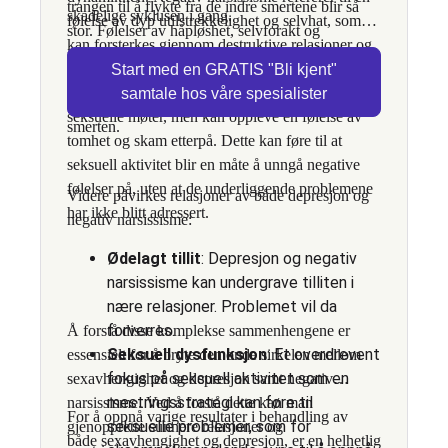
trangen til å flykte fra de indre smertene blir så
skadelige syklusen i gang.
følelse av dyp utilstrekkelighet og selvhat, som
stor. Følelser av håpløshet, selvforakt og
kan forsterkes gjennom destruktive relasjoner og
isolasjon, som ofte følger med depresjon, kan
atferdsmønstre. Personer med negativ narsissisme
Start med en GRATIS "Bli kjent"
drive frem et ønske om å bruke seksualitet som en
søker ofte bekreftelse og selvverd gjennom
samtale hos våre spesialister
kortvarig lindring for å slippe unna den psykiske
seksuelle møter, men kan oppleve en følelse av
smerten.
tomhet og skam etterpå. Dette kan føre til at
seksuell aktivitet blir en måte å unngå negative
følelser på, uten at de underliggende problemene
Videre påvirkes relasjoner av både depresjon og
har ikke blitt adressert.
negativ narsissisme:
Ødelagt tillit
: Depresjon og negativ
narsissisme kan undergrave tilliten i
nære relasjoner. Problemet vil da
forverres.
Å forstå disse komplekse sammenhengene er
Seksuell dysfunksjon
: Et overdrevent
essensielt for å bryte den onde sirkelen mellom
fokus på seksuell aktivitet som en
sexavhengighet og depresjon samt negativ
mestringsstrategi kan føre til
narsissisme. Ved å forstå dette kan man
For å oppnå varige resultater i behandling av
seksuelle problemer, som for
gjenopprette sunnere relasjoner og
både sexavhengighet og depresjon, er en helhetlig