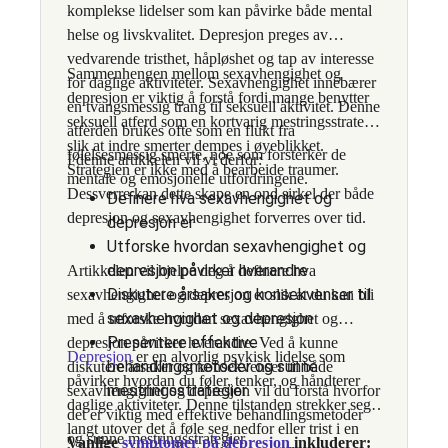
komplekse lidelser som kan påvirke både mental
få kontroll over onaniavhengighet.
helse og livskvalitet. Depresjon preges av
vedvarende tristhet, håpløshet og tap av interesse
Sammenhengen mellom sexavhengighet og
for daglige aktiviteter. Sexavhengighet innebærer
depresjon er viktig å forstå fordi mange benytter
en tvangsmessig trang til seksuell aktivitet. Denne
seksuell atferd som en kortvarig mestringsstrategi
atferden brukes ofte som en flukt fra
slik at indre smerter dempes i øyeblikket.
følelsesmessig smerte, noe som forsterker de
I denne artikkelen vil vi derfor:
Strategien er ikke med å bearbeide traumer.
mentale og emosjonelle utfordringene.
Dessverre kan dette skape en ond sirkel der både
Definere hva sexavhengighet og
depresjon og sexavhengighet forverres over tid.
depresjon er
Utforske hvordan sexavhengighet og
depresjon påvirker hverandre
Artikkelen vil hjelpe deg å definere hva
Diskutere årsaker og konsekvenser til
sexavhengighet og depresjon er slik at du kan bli
sexavhengighet og depresjon
med å utforske hvordan sexavhengighet og
Presentere effektive
depresjon påvirker hverandre. Ved å kunne
Depresjon
er en alvorlig psykisk lidelse som
behandlingsmetoder og sunne
diskutere årsaker og konsekvenser til både
påvirker hvordan du føler, tenker, og håndterer
mestringsstrategier
sexavhengighet og depresjon vil du forstå hvorfor
daglige aktiviteter. Denne tilstanden strekker seg
det er viktig med effektive behandlingsmetoder
langt utover det å føle seg nedfor eller trist i en
og sunne mestringsstrategier.
Vanlige
symptomer på depresjon
inkluderer: