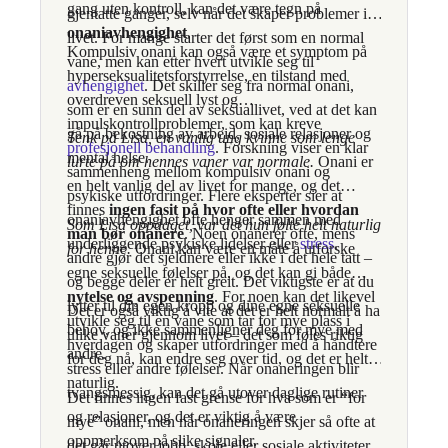
gang uten kontroll, kan det være tegn på
gjentatte ganger, selv når det skaper problemer i
onaniavhengighet
.
livet. For mange starter det først som en normal
Kompulsiv onani kan også være et symptom på
vane, men kan etter hvert utvikle seg til
hyperseksualitetsforstyrrelse, en tilstand med
avhengighet
. Det skiller seg fra normal onani,
overdreven seksuell lyst og
som er en sunn del av seksuallivet, ved at det kan
impulskontrollproblemer, som kan kreve
gå på bekostning av arbeid, sosiale relasjoner og
Tenk på Lisa, en vanlig ung kvinne som lenge
profesjonell behandling
. Forskning viser en klar
mental helse.
lurte på om hennes vaner var normale.
Onani er
sammenheng mellom kompulsiv onani og
en helt vanlig del av livet for mange, og det
psykiske utfordringer. Flere eksperter sier at
finnes
ingen fasit på hvor ofte eller hvordan
onaniavhengighet ofte henger sammen med
Som Lisa oppdaget, var det hun følte helt naturlig
man bør onanere
. Noen onanerer ofte, mens
underliggende psykiske lidelser eller
stress
.
for henne.
Onani kan være en måte å utforske
andre gjør det sjeldnere eller ikke i det hele tatt –
egne seksuelle følelser på, og det kan gi både
og begge deler er helt greit. Det viktigste er at du
nytelse og avspenning
. For noen kan det likevel
lytter til din egen kropp og dine egne seksuelle
Det er også viktig å vite at det er helt normalt å ha
utvikle seg til en vane som tar for mye plass i
behov, og ikke sammenligner deg for mye med
ulike vaner gjennom livet – det som føles riktig
hverdagen og skaper utfordringer med å håndtere
andre.
for deg nå, kan endre seg over tid, og det er helt
stress eller andre følelser. Når onaneringen blir
naturlig.
tvangsmessig, kan det gå utover daglige rutiner
Det finnes ingen fast grense for hva som er “for
og relasjoner, og det er viktig å være
mye” onani, men når onaneringen skjer så ofte at
oppmerksom på slike signaler.
det går utover jobb, skole eller sosiale aktiviteter,