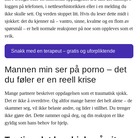
loggen på telefonen, i nettleserhistorikken eller i en melding du
ikke skulle sett. Og verden stoppet litt. Hvis du leser dette midt i
sjokket: det du kjenner nå – vantro, sinne, kvalme og en flom av
spørsmål – er helt normale reaksjoner på noe som oppleves som et
svik.
Snakk med en terapeut – gratis og uforpliktende
Mannen min ser på porno – det
du føler er en reell krise
Mange partnere beskriver oppdagelsen som et traumatisk sjokk.
Det er ikke å overdrive. Og altfor mange bærer det helt alene – de
skammer seg, vil ikke belaste andre, og lider i stillhet. Du trenger
ikke gjøre det. Dette rammer også deg, og din reaksjon er like
gyldig som hans behov for hjelp.